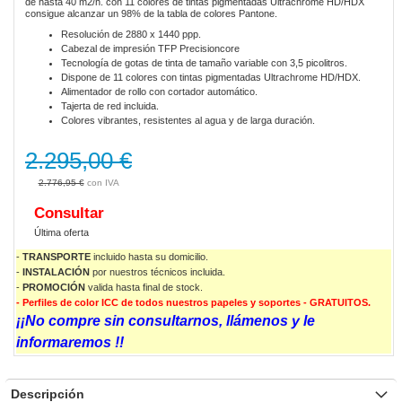
de hasta 40 m2/h. con 11 colores de tintas pigmentadas Ultrachrome HD/HDX
gallery
consigue alcanzar un 98% de la tabla de colores Pantone.
Resolución de 2880 x 1440 ppp.
Cabezal de impresión TFP Precisioncore
Tecnología de gotas de tinta de tamaño variable con 3,5 picolitros.
Dispone de 11 colores con tintas pigmentadas Ultrachrome HD/HDX.
Alimentador de rollo con cortador automático.
Tajerta de red incluida.
Colores vibrantes, resistentes al agua y de larga duración.
2.295,00 €
2.776,95 €
Consultar
Última oferta
-
TRANSPORTE
incluido hasta su domicilio.
-
INSTALACIÓN
por nuestros técnicos incluida.
-
PROMOCIÓN
valida
hasta final de stock.
- Perfiles de color ICC de todos nuestros papeles y soportes - GRATUITOS.
¡¡No compre sin consultarnos, llámenos y le
informaremos !!
Descripción