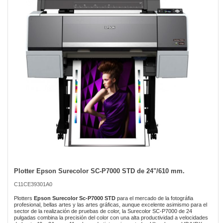
of
the
images
gallery
Plotter Epson Surecolor SC-P7000 STD de 24"/610 mm.
Skip
to
C11CE39301A0
the
beginning
Plotters
Epson Surecolor Sc-P7000 STD
para el mercado de la fotográfia
of
profesional, bellas artes y las artes gráficas, aunque excelente asimismo para el
sector de la realización de pruebas de color, la Surecolor SC-P7000 de 24
the
pulgadas combina la precisión del color con una alta productividad a velocidades
images