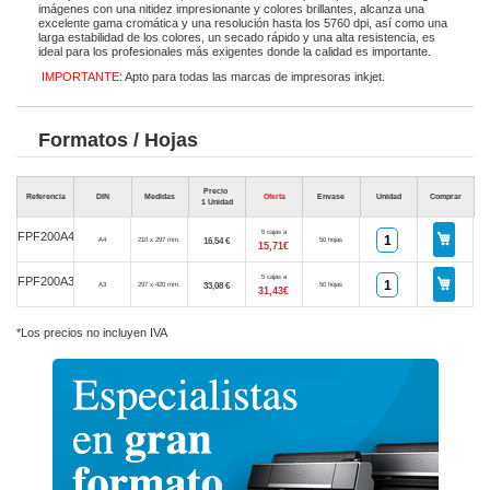
imágenes con una nitidez impresionante y colores brillantes, alcanza una
excelente gama cromática y una resolución hasta los 5760 dpi, así como una
larga estabilidad de los colores, un secado rápido y una alta resistencia, es
ideal para los profesionales más exigentes donde la calidad es importante.
IMPORTANTE
: Apto para todas las marcas de impresoras inkjet.
Formatos / Hojas
Precio
Referencia
DIN
Medidas
Oferta
Envase
Unidad
Comprar
1 Unidad
5 cajas a
FPF200A4
16,54 €
A4
210 x 297 mm.
50 hojas
15,71€
5 cajas a
FPF200A3
33,08 €
A3
297 x 420 mm.
50 hojas
31,43€
*Los precios no incluyen IVA