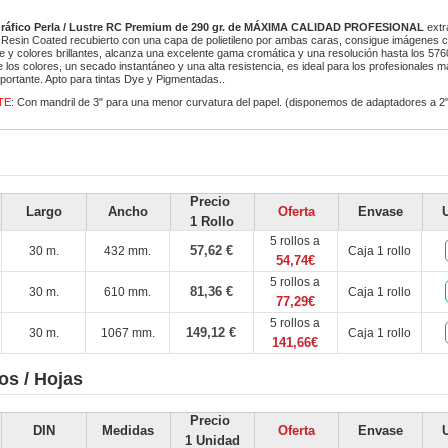
gráfico Perla / Lustre RC Premium de 290 gr. de MÁXIMA CALIDAD PROFESIONAL
extr
Resin Coated recubierto con una capa de polietileno por ambas caras, consigue imágenes c
e y colores brillantes, alcanza una excelente gama cromática y una resolución hasta los 576
e los colores, un secado instantáneo y una alta resistencia, es ideal para los profesionales 
mportante. Apto para tintas Dye y Pigmentadas..
TE
: Con mandril de 3" para una menor curvatura del papel. (disponemos de adaptadores a 2" 
Precio
Largo
Ancho
Oferta
Envase
1 Rollo
5 rollos a
57,62 €
30 m.
432 mm.
Caja 1 rollo
54,74€
5 rollos a
81,36 €
30 m.
610 mm.
Caja 1 rollo
77,29€
5 rollos a
149,12 €
30 m.
1067 mm.
Caja 1 rollo
141,66€
os / Hojas
Precio
DIN
Medidas
Oferta
Envase
1 Unidad