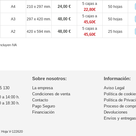
5 cajas a
24,00 €
A4
210 x 297 mm.
50 hojas
22,80€
5 cajas a
48,00 €
A3
297 x 420 mm.
50 hojas
45,60€
5 cajas a
48,00 €
A2
420 x 594 mm.
25 hojas
45,60€
incluyen IVA
Sobre nosotros:
Información:
5 130
La empresa
Aviso Legal
Condiciones de venta
Política de cookie
0 a 14:00 h.
Contacto
Política de Privac
0 a 18:30 h.
Pago Seguro
Proceso de comp
Financiación
Devoluciones
Envíos y entrega
32 Hoja V-122620