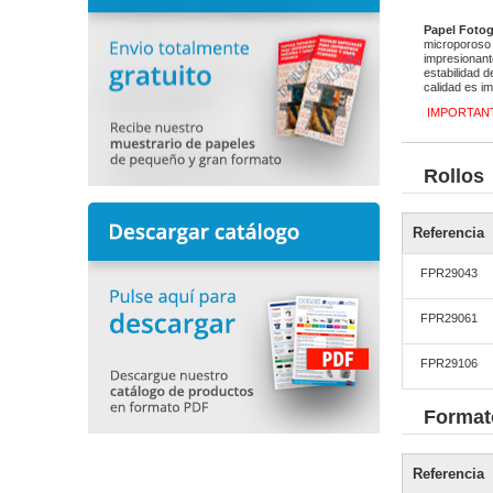
Papel Foto
microporoso 
impresionant
estabilidad d
calidad es i
IMPORTAN
Rollos
Referencia
FPR29043
FPR29061
FPR29106
Format
Referencia