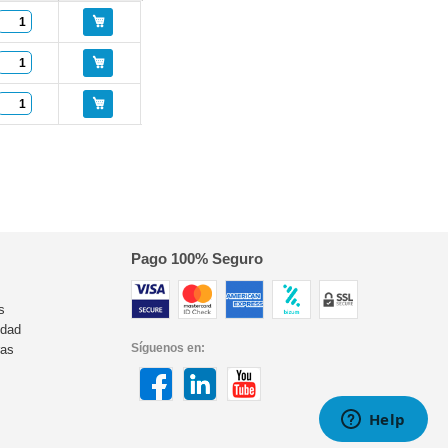
Pago 100% Seguro
s
idad
Síguenos en:
ras
s