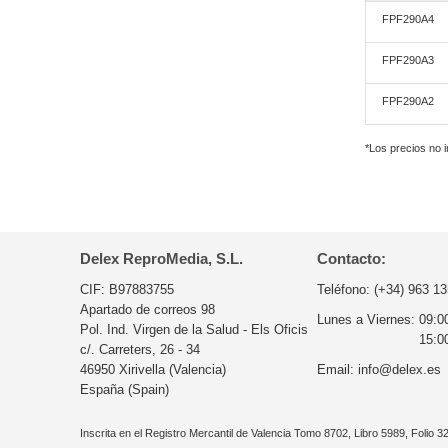
FPF290A4
FPF290A3
FPF290A2
*Los precios no 
Delex ReproMedia, S.L.
Contacto:
CIF: B97883755
Teléfono:
(+34) 963 13
Apartado de correos 98
Lunes a Viernes:
09:0
Pol. Ind. Virgen de la Salud - Els Oficis
15:0
c/. Carreters, 26 - 34
46950 Xirivella (Valencia)
Email:
info@delex.es
España (Spain)
Inscrita en el Registro Mercantil de Valencia Tomo 8702, Libro 5989, Folio 