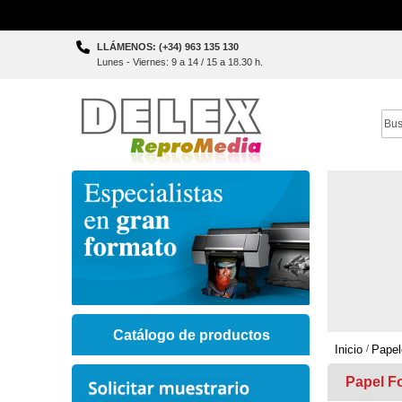
Skip
LLÁMENOS: (+34) 963 135 130
to
Lunes - Viernes: 9 a 14 / 15 a 18.30 h.
Content
Sear
Catálogo de productos
Inicio
Papel
Papel Fo