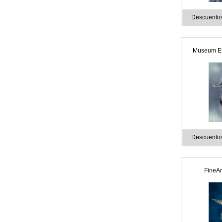
Descuentos
Museum Et
Descuentos
FineAr