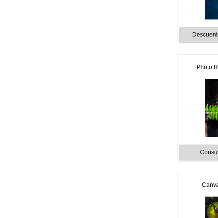
Descuento
Photo R
Consul
Canvas