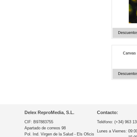
Descuentos
Canvas 
Descuentos
Delex ReproMedia, S.L.
Contacto:
CIF: B97883755
Teléfono:
(+34) 963 13
Apartado de correos 98
Lunes a Viernes:
09:0
Pol. Ind. Virgen de la Salud - Els Oficis