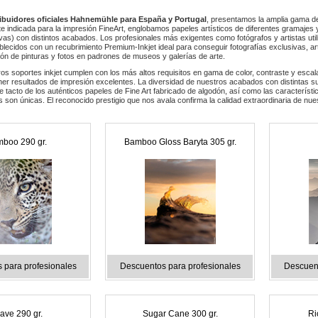
ribuidores oficiales Hahnemühle para España y Portugal
, presentamos la amplia gama 
e indicada para la impresión FineArt, englobamos papeles artísticos de diferentes gramajes
vas) con distintos acabados. Los profesionales más exigentes como fotógrafos y artistas ut
lecidos con un recubrimiento Premium-Inkjet ideal para conseguir fotografías exclusivas, art
ión de pinturas y fotos en padrones de museos y galerías de arte.
os soportes inkjet cumplen con los más altos requisitos en gama de color, contraste y escala
ner resultados de impresión excelentes. La diversidad de nuestros acabados con distintas sup
e tacto de los auténticos papeles de Fine Art fabricado de algodón, así como las característ
es son únicas. El reconocido prestigio que nos avala confirma la calidad extraordinaria de nu
boo 290 gr.
Bamboo Gloss Baryta 305 gr.
 para profesionales
Descuentos para profesionales
Descuent
ave 290 gr.
Sugar Cane 300 gr.
Ri