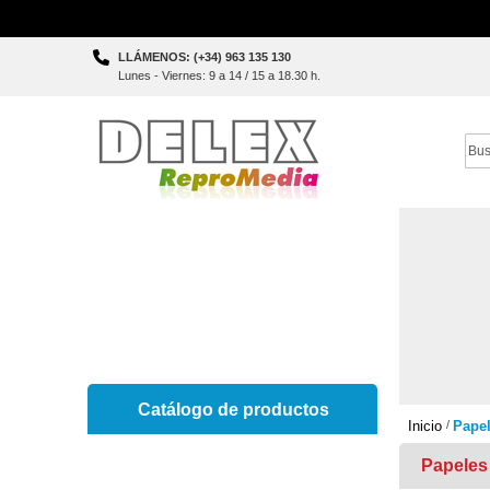
Skip
LLÁMENOS: (+34) 963 135 130
to
Lunes - Viernes: 9 a 14 / 15 a 18.30 h.
Content
Sear
Catálogo de productos
Inicio
Pape
Papeles