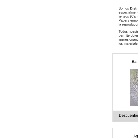
Somos
Dist
especialment
lienzos (Can
Papers ennob
la reproducc
Todos nuestr
permite obte
impresionant
los material
Bam
Descuentos
Ag