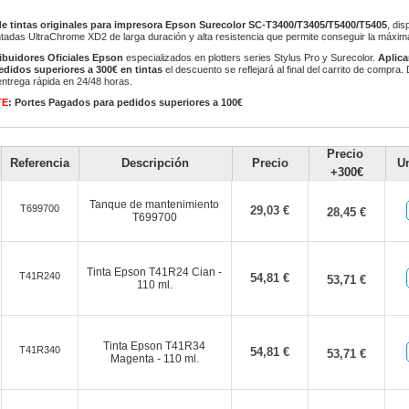
e tintas originales para impresora Epson Surecolor SC-T3400/T3405/T5400/T5405
, di
ntadas UltraChrome XD2 de larga duración y alta resistencia que permite conseguir la máxim
ribuidores Oficiales Epson
especializados en plotters series Stylus Pro y Surecolor.
Aplic
edidos superiores a 300€ en tintas
el descuento se reflejará al final del carrito de compr
entrega rápida en 24/48 horas.
TE
: Portes Pagados para pedidos superiores a 100€
Precio
Referencia
Descripción
Precio
U
+300€
Tanque de mantenimiento
T699700
29,03 €
28,45 €
T699700
Tinta Epson T41R24 Cian -
T41R240
54,81 €
53,71 €
110 ml.
Tinta Epson T41R34
T41R340
54,81 €
53,71 €
Magenta - 110 ml.