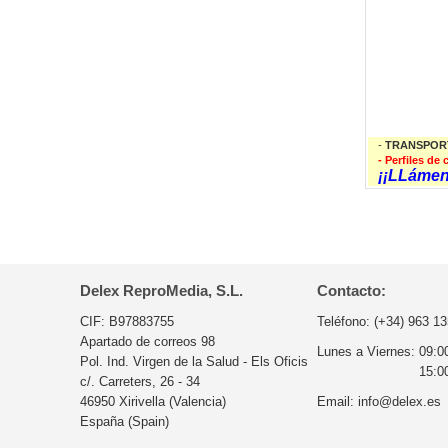
-
TRANSPOR
- Perfiles d
¡¡LLámeno
Delex ReproMedia, S.L.
Contacto:
CIF: B97883755
Teléfono:
(+34) 963 13
Apartado de correos 98
Lunes a Viernes:
09:0
Pol. Ind. Virgen de la Salud - Els Oficis
15:0
c/. Carreters, 26 - 34
46950 Xirivella (Valencia)
Email:
info@delex.es
España (Spain)