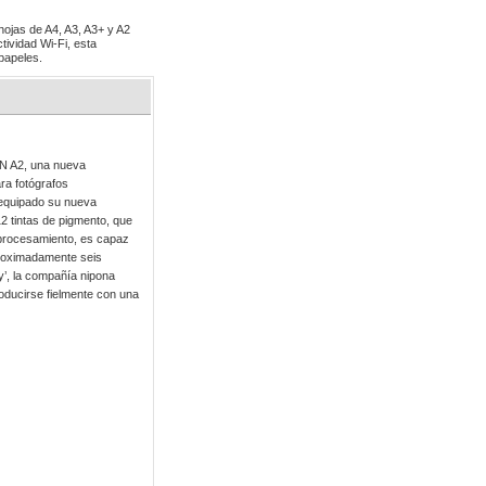
 hojas de A4, A3, A3+ y A2
tividad Wi-Fi, esta
 papeles.
N A2, una nueva
ra fotógrafos
 equipado su nueva
tintas de pigmento, que
 procesamiento, es capaz
proximadamente seis
y’, la compañía nipona
ducirse fielmente con una