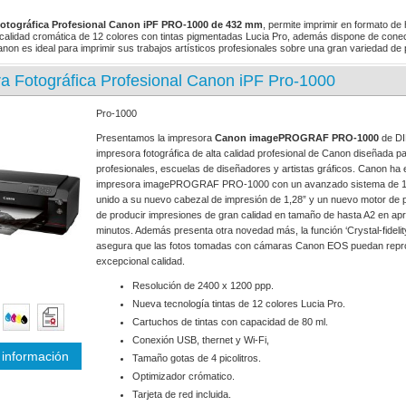
otográfica Profesional Canon iPF PRO-1000 de 432 mm
, permite imprimir en formato de
 calidad cromática de 12 colores con tintas pigmentadas Lucia Pro, además dispone de conec
non es ideal para imprimir sus trabajos artísticos profesionales sobre una gran variedad de
a Fotográfica Profesional Canon iPF Pro-1000
Pro-1000
Presentamos la impresora
Canon imagePROGRAF PRO-1000
de DI
impresora fotográfica de alta calidad profesional de Canon diseñada pa
profesionales, escuelas de diseñadores y artistas gráficos. Canon ha
impresora imagePROGRAF PRO-1000 con un avanzado sistema de 12 
unido a su nuevo cabezal de impresión de 1,28” y un nuevo motor de
de producir impresiones de gran calidad en tamaño de hasta A2 en a
minutos. Además presenta otra novedad más, la función ‘Crystal-fidelit
asegura que las fotos tomadas con cámaras Canon EOS puedan repro
excepcional calidad.
Resolución de 2400 x 1200 ppp.
Nueva tecnología tintas de 12 colores Lucia Pro.
Cartuchos de tintas con capacidad de 80 ml.
Conexión USB, thernet y Wi-Fi,
información
Tamaño gotas de 4 picolitros.
Optimizador crómatico.
Tarjeta de red incluida.