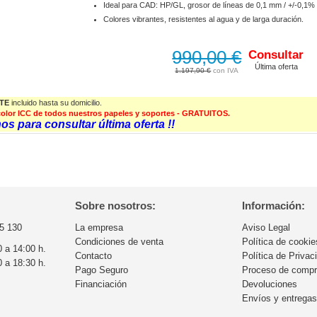
Ideal para CAD: HP/GL, grosor de líneas de 0,1 mm / +/-0,1% 
Colores vibrantes, resistentes al agua y de larga duración.
990,00 €
Consultar
Última oferta
1.197,90 €
TE
incluido hasta su domicilio.
e color ICC de todos nuestros papeles y soportes - GRATUITOS.
s para consultar última oferta !!
Sobre nosotros:
Información:
5 130
La empresa
Aviso Legal
Condiciones de venta
Política de cookie
0 a 14:00 h.
Contacto
Política de Privac
0 a 18:30 h.
Pago Seguro
Proceso de comp
Financiación
Devoluciones
Envíos y entrega