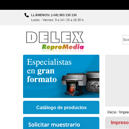
Skip
LLÁMENOS: (+34) 963 135 130
to
Lunes - Viernes: 9 a 14 / 15 a 18.30 h.
Content
Sear
Catálogo de productos
Inicio
Impre
Impreso