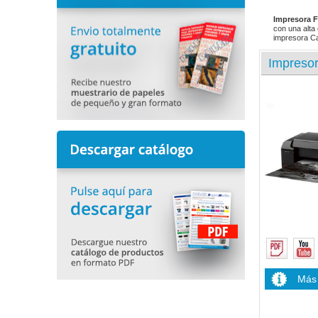
Impresora F
con una alta
impresora Ca
Impresor
Más 