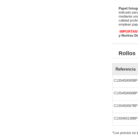
Papel fotog
indicado par
mediante una
calidad prof
emplean pape
IMPORTAN
y Noritsu D
Rollos
Referencia
C13S450065BP
C13S450066BP
C13S450067BP
C13S450138BP
*Los precios no 