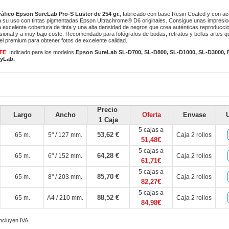
ráfico Epson SureLab Pro-S Luster de 254 gr.
, fabricado con base Resin Coated y con ac
a su uso con tintas pigmentadas Epson Ultrachrome® D6 originales. Consigue unas impres
 excelente cobertura de tinta y una alta densidad de negros que crea auténticas reproduccio
esional y a muy bajo coste. Recomendado para fotógrafos de bodas, retratos y bellas artes q
l premium para obtener fotos de excelente calidad.
TE
: Indicado para los modelos
Epson SureLab SL-D700, SL-D800, SL-D1000, SL-D3000, Fu
ryLab.
Precio
Largo
Ancho
Oferta
Envase
1 Caja
5 cajas a
53,62 €
65 m.
5" / 127 mm.
Caja 2 rollos
51,48€
5 cajas a
64,28 €
65 m.
6" / 152 mm.
Caja 2 rollos
61,71€
5 cajas a
85,70 €
65 m.
8" / 203 mm.
Caja 2 rollos
82,27€
5 cajas a
88,52 €
65 m.
A4 / 210 mm.
Caja 2 rollos
84,98€
incluyen IVA