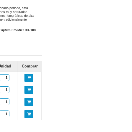
abado perlado, esta
iones muy saturadas
nes fotográficas de alta
ue tradicionalmente
jifilm Frontier DX-100
Unidad
Comprar