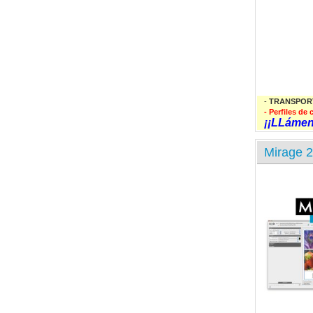
-
TRANSPOR
- Perfiles d
¡¡LLámeno
Mirage 2