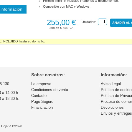
Permite imprimir múltiples imágenes al mismo tiempo.
Compatible con MAC y Windows.
información
255,00 €
Unidades:
AÑADIR AL
308,55 €
NCLUIDO hasta su domicilio.
Sobre nosotros:
Información:
5 130
La empresa
Aviso Legal
Condiciones de venta
Política de cookie
0 a 14:00 h.
Contacto
Política de Privac
0 a 18:30 h.
Pago Seguro
Proceso de comp
Financiación
Devoluciones
Envíos y entrega
32 Hoja V-122620