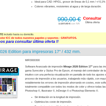
Ideal para CAD: HP/GL, grosor de líneas de 0,1 mm / +/-0,1% 
Colores vibrantes, resistentes al agua y de larga duración.
990,00 €
Consultar
Última oferta
1.197,90 €
TE
incluido hasta su domicilio.
e color ICC de todos nuestros papeles y soportes - GRATUITOS.
s para consultar última oferta !!
026 Edition para impresoras 17" / 432 mm.
MIR3000300
Software Avanzado de impresión
Mirage 2026 Edition 17"
para las im
gama Surecolor y Stylus Pro de Epson, el manejo del controlador de l
intuitivo con una perfecta visualización en pantalla de todo los ajustes e
proceso de impresión a los usuarios, trabajando más rápido, con mayo
notablemente los errores de impresión ahorrando en costes, este soft
totalmente compatible con todos los modos de color y ofrece todas la
Photoshop ©, Illustrator ©, InDesign © o Photoshop Elements ©.
Sin limitación en la longitud de impresión.
Optimiza los coste de impresión.