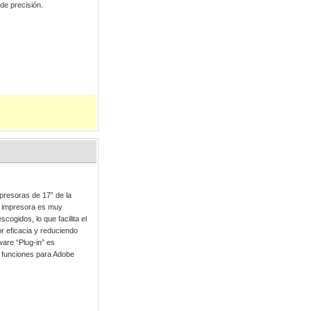
de precisión.
presoras de 17” de la
a impresora es muy
scogidos, lo que facilita el
r eficacia y reduciendo
ware “Plug-in” es
s funciones para Adobe