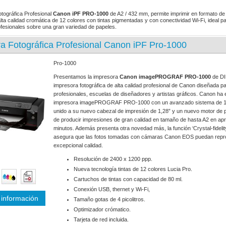
tográfica Profesional
Canon iPF PRO-1000
de A2 / 432 mm, permite imprimir en formato de 
lta calidad cromática de 12 colores con tintas pigmentadas y con conectividad Wi-Fi, ideal pa
rofesionales sobre una gran variedad de papeles.
a Fotográfica Profesional Canon iPF Pro-1000
Pro-1000
Presentamos la impresora
Canon imagePROGRAF PRO-1000
de DI
impresora fotográfica de alta calidad profesional de Canon diseñada pa
profesionales, escuelas de diseñadores y artistas gráficos. Canon ha
impresora imagePROGRAF PRO-1000 con un avanzado sistema de 12 
unido a su nuevo cabezal de impresión de 1,28” y un nuevo motor de
de producir impresiones de gran calidad en tamaño de hasta A2 en a
minutos. Además presenta otra novedad más, la función ‘Crystal-fidelit
asegura que las fotos tomadas con cámaras Canon EOS puedan repro
excepcional calidad.
Resolución de 2400 x 1200 ppp.
Nueva tecnología tintas de 12 colores Lucia Pro.
Cartuchos de tintas con capacidad de 80 ml.
Conexión USB, thernet y Wi-Fi,
información
Tamaño gotas de 4 picolitros.
Optimizador crómatico.
Tarjeta de red incluida.