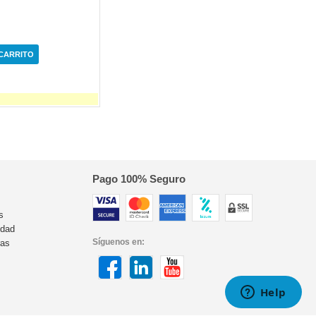
 CARRITO
Pago 100% Seguro
s
idad
Síguenos en:
ras
s