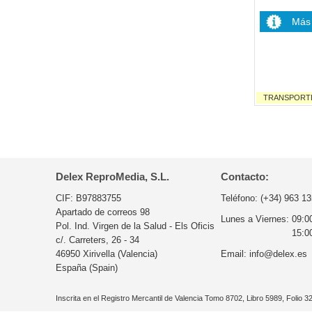
Más 
TRANSPORTE I
Delex ReproMedia, S.L.
Contacto:
CIF: B97883755
Teléfono:
(+34) 963 13
Apartado de correos 98
Lunes a Viernes:
09:0
Pol. Ind. Virgen de la Salud - Els Oficis
15:0
c/. Carreters, 26 - 34
46950 Xirivella (Valencia)
Email:
info@delex.es
España (Spain)
Inscrita en el Registro Mercantil de Valencia Tomo 8702, Libro 5989, Folio 