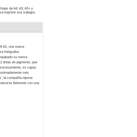
hojas de A4, A3, A3+ y
ra imprimir sus trabajos
N A2, una nueva
ra fotógrafos
 equipado su nueva
tintas de pigmento, que
 procesamiento, es capaz
proximadamente seis
y’, la compañía nipona
ducirse fielmente con una