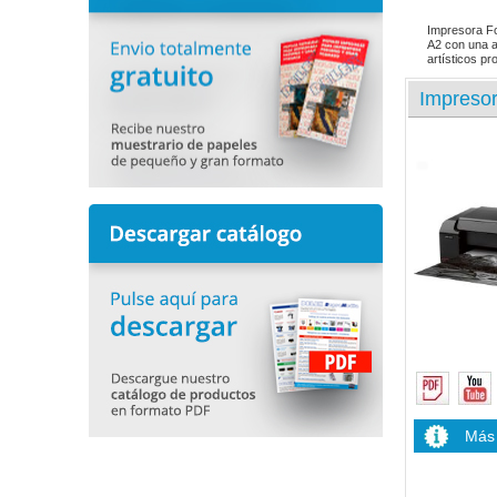
Impresora Fo
A2 con una a
artísticos p
Impresor
Más 