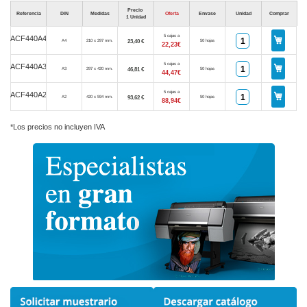
Precio
Referencia
DIN
Medidas
Oferta
Envase
Unidad
Comprar
1 Unidad
5 cajas a
ACF440A4
23,40 €
A4
210 x 297 mm.
50 hojas
22,23€
5 cajas a
ACF440A3
46,81 €
A3
297 x 420 mm.
50 hojas
44,47€
5 cajas a
ACF440A2
93,62 €
A2
420 x 594 mm.
50 hojas
88,94€
*Los precios no incluyen IVA