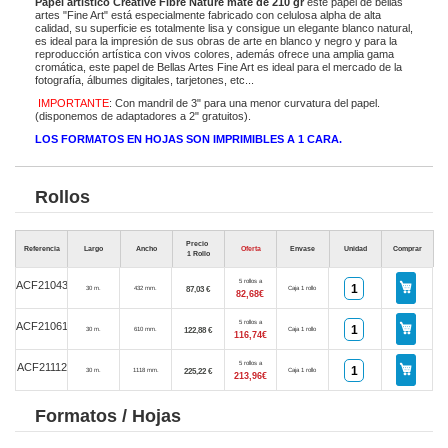
Papel artístico Creative Fibre Nature mate de 210 gr
este papel de bellas
artes "Fine Art" está especialmente fabricado con celulosa alpha de alta
calidad, su superficie es totalmente lisa y consigue un elegante blanco natural,
es ideal para la impresión de sus obras de arte en blanco y negro y para la
reproducción artística con vivos colores, además ofrece una amplia gama
cromática, este papel de Bellas Artes Fine Art es ideal para el mercado de la
fotografía, álbumes digitales, tarjetones, etc...
IMPORTANTE
: Con mandril de 3" para una menor curvatura del papel.
(disponemos de adaptadores a 2" gratuitos).
LOS FORMATOS EN HOJAS SON IMPRIMIBLES A 1 CARA.
Rollos
Precio
Referencia
Largo
Ancho
Oferta
Envase
Unidad
Comprar
1 Rollo
5 rollos a
ACF21043
87,03 €
30 m.
432 mm.
Caja 1 rollo
82,68€
5 rollos a
ACF21061
122,88 €
30 m.
610 mm.
Caja 1 rollo
116,74€
5 rollos a
ACF21112
225,22 €
30 m.
1118 mm.
Caja 1 rollo
213,96€
Formatos / Hojas