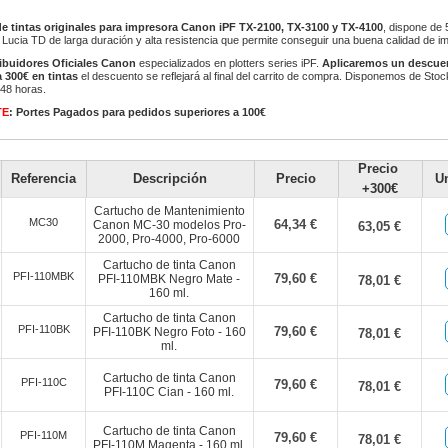
e tintas originales para impresora Canon iPF TX-2100, TX-3100 y TX-4100
, dispone de 
Lucia TD de larga duración y alta resistencia que permite conseguir una buena calidad de i
ribuidores Oficiales Canon
especializados en plotters series iPF.
Aplicaremos un descue
 300€ en tintas
el descuento se reflejará al final del carrito de compra. Disponemos de Sto
/48 horas.
TE
: Portes Pagados para pedidos superiores a 100€
Precio
Referencia
Descripción
Precio
U
+300€
Cartucho de Mantenimiento
MC30
64,34 €
Canon MC-30 modelos Pro-
63,05 €
2000, Pro-4000, Pro-6000
Cartucho de tinta Canon
PFI-110MBK
79,60 €
PFI-110MBK Negro Mate -
78,01 €
160 ml.
Cartucho de tinta Canon
PFI-110BK
79,60 €
PFI-110BK Negro Foto - 160
78,01 €
ml.
Cartucho de tinta Canon
PFI-110C
79,60 €
78,01 €
PFI-110C Cian - 160 ml.
Cartucho de tinta Canon
PFI-110M
79,60 €
78,01 €
PFI-110M Magenta - 160 ml.