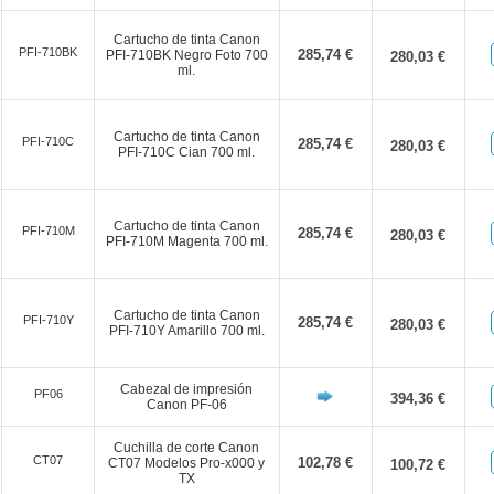
Cartucho de tinta Canon
PFI-710BK
285,74 €
PFI-710BK Negro Foto 700
280,03 €
ml.
Cartucho de tinta Canon
PFI-710C
285,74 €
280,03 €
PFI-710C Cian 700 ml.
Cartucho de tinta Canon
PFI-710M
285,74 €
280,03 €
PFI-710M Magenta 700 ml.
Cartucho de tinta Canon
PFI-710Y
285,74 €
280,03 €
PFI-710Y Amarillo 700 ml.
Cabezal de impresión
PF06
394,36 €
Canon PF-06
Cuchilla de corte Canon
CT07
102,78 €
CT07 Modelos Pro-x000 y
100,72 €
TX