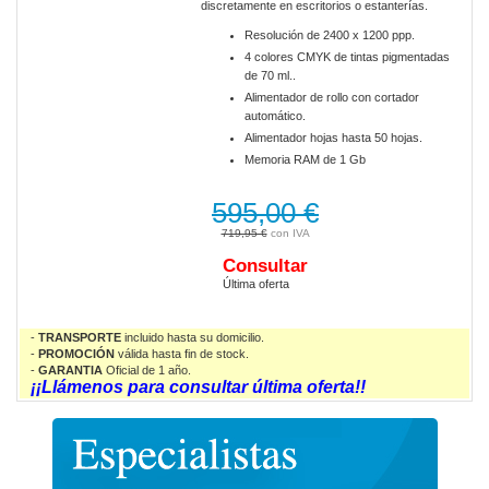
discretamente en escritorios o estanterías.
Resolución de 2400 x 1200 ppp.
4 colores CMYK de tintas pigmentadas
de 70 ml..
Alimentador de rollo con cortador
automático.
Alimentador hojas hasta 50 hojas.
Memoria RAM de 1 Gb
595,00 €
719,95 €
Consultar
Última oferta
-
TRANSPORTE
incluido hasta su domicilio.
-
PROMOCIÓN
válida
hasta fin de stock.
-
GARANTIA
Oficial de 1 año.
¡¡Llámenos para consultar última oferta!!