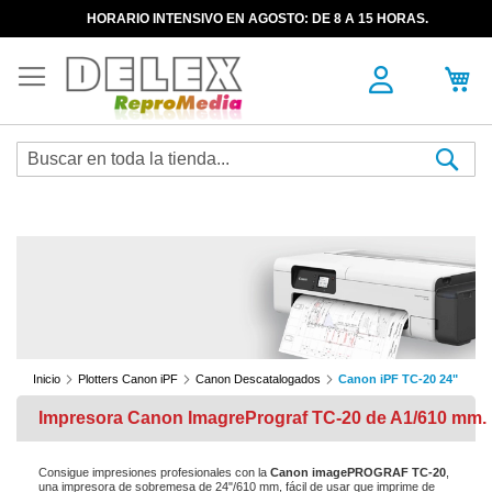
HORARIO INTENSIVO EN AGOSTO: DE 8 A 15 HORAS.
Sea
Inicio
Plotters Canon iPF
Canon Descatalogados
Canon iPF TC-20 24"
Impresora Canon ImagrePrograf TC-20 de A1/610 mm.
Consigue impresiones profesionales con la
Canon imagePROGRAF TC-20
,
una impresora de sobremesa de 24"/610 mm, fácil de usar que imprime de