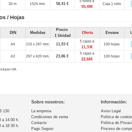
5 rollos a
58,41 €
30 m.
1524 mm.
Caja 1 rollo
55,49€
os / Hojas
Precio
DIN
Medidas
Oferta
Envase
1 Unidad
5 cajas a
11,93 €
A4
210 x 297 mm.
100 hojas
11,33€
5 cajas a
23,86 €
A3
297 x 420 mm.
100 hojas
22,66€
incluyen IVA
Sobre nosotros:
Información:
5 130
La empresa
Aviso Legal
Condiciones de venta
Política de cookie
0 a 14:00 h.
Contacto
Política de Privac
0 a 18:30 h.
Pago Seguro
Proceso de comp