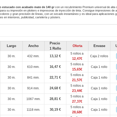
o estucado con acabado mate de 140 gr
con un recubrimiento Premium universal de alta 
 para su impresión en plotters e impresoras de inyección de tinta. Consigue impresiones de a
e colores y gran precisión de líneas, con un secado instantáneo y es ideal para aplicaciones 
s en interiores, publicidad, cartelería y pósters.
Precio
Largo
Ancho
Oferta
Envase
1 Rollo
5 rollos a
13,12 €
30 m.
432 mm.
Caja 2 rollos
12,47€
5 rollos a
16,47 €
30 m.
610 mm.
Caja 1 rollo
15,65€
5 rollos a
22,71 €
30 m.
841 mm.
Caja 1 rollo
21,57€
5 rollos a
24,68 €
30 m.
914 mm.
Caja 1 rollo
23,44€
5 rollos a
28,81 €
30 m.
1067 mm.
Caja 1 rollo
27,37€
5 rollos a
30,19 €
30 m.
1118 mm.
Caja 1 rollo
28,68€