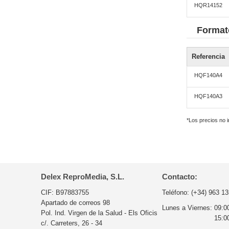
HQR14152
Format
Referencia
HQF140A4
HQF140A3
*Los precios no 
Delex ReproMedia, S.L.
Contacto:
CIF: B97883755
Teléfono:
(+34) 963 13
Apartado de correos 98
Lunes a Viernes:
09:0
Pol. Ind. Virgen de la Salud - Els Oficis
15:0
c/. Carreters, 26 - 34