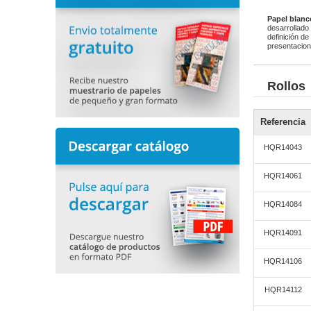
Papel blanc
desarrollado
definición d
presentacione
Rollos
Referencia
HQR14043
HQR14061
HQR14084
HQR14091
HQR14106
HQR14112