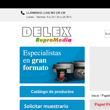
Skip
LLÁMENOS: (+34) 963 135 130
to
Lunes - Viernes: 9 a 14 / 15 a 18.30 h.
Content
Sear
Catálogo de productos
Inicio
Papel
Papel P