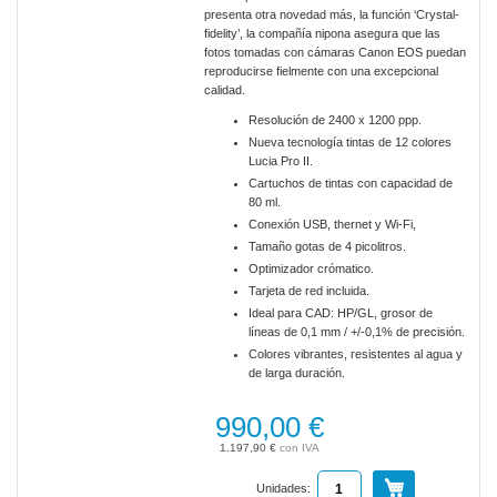
presenta otra novedad más, la función ‘Crystal-
fidelity’, la compañía nipona asegura que las
fotos tomadas con cámaras Canon EOS puedan
reproducirse fielmente con una excepcional
calidad.
Resolución de 2400 x 1200 ppp.
Nueva tecnología tintas de 12 colores
Lucia Pro II.
Cartuchos de tintas con capacidad de
80 ml.
Conexión USB, thernet y Wi-Fi,
Tamaño gotas de 4 picolitros.
Optimizador crómatico.
Tarjeta de red incluida.
Ideal para CAD: HP/GL, grosor de
líneas de 0,1 mm / +/-0,1% de precisión.
Colores vibrantes, resistentes al agua y
de larga duración.
990,00 €
1.197,90 €
Unidades: