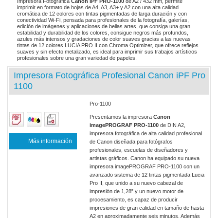
Impresora Fotográfica
Canon iPF PRO-1100
de A2 / 432 mm, permite
imprimir en formato de hojas de A4, A3, A3+ y A2 con una alta calidad
cromática de 12 colores con tintas pigmentadas de larga duración y con
conectividad Wi-Fi, pensada para profesionales de la fotografía, galerías,
edición de imágenes y aplicaciones de bellas artes, que consiga una gran
estabilidad y durabilidad de los colores, consigue negros más profundos,
azules más intensos y gradaciones de color suaves gracias a las nuevas
tintas de 12 colores LUCIA PRO II con Chroma Optimizer, que ofrece reflejos
suaves y sin efecto metalizado, es ideal para imprimir sus trabajos artísticos
profesionales sobre una gran variedad de papeles.
Impresora Fotográfica Profesional Canon iPF Pro
1100
Pro-1100
Presentamos la impresora
Canon
imagePROGRAF PRO-1100
de DIN A2,
impresora fotográfica de alta calidad profesional
Más información
de Canon diseñada para fotógrafos
profesionales, escuelas de diseñadores y
artistas gráficos. Canon ha equipado su nueva
impresora imagePROGRAF PRO-1100 con un
avanzado sistema de 12 tintas pigmentada Lucia
Pro II, que unido a su nuevo cabezal de
impresión de 1,28” y un nuevo motor de
procesamiento, es capaz de producir
impresiones de gran calidad en tamaño de hasta
A2 en aproximadamente seis minutos. Además