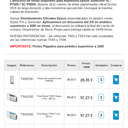
Cartuchos de tintas originales para impresora Epson Surecolor SC-
P7000 / SC-P9000
, dispone de11 colores de tintas pigmentadas UltraChrome
HDX de larga duración y alta resistencia que permite conseguir la máxima
calidad de impresión.
Somos
Distribuidores Oficiales Epson
especializados en plotters series
Stylus Pro y Surecolor.
Aplicaremos un descuento del 2% en pedidos
superiores a 300€ en tintas
, el descuento se reflejará al final del carrito de
compra. Disponemos de Stock Propio para entrega rápida en 24/48 horas.
NUEVAS REFERENCIAS: - las refencias T804 y T824 han sido sustituidas
por las referencias nuevas T54X y T55K.
IMPORTANTE
: Portes Pagados para pedidos superiores a 100€
Precio
Imagen
Referencia
Descripción
Precio
Unidades
Comprar
+300€
Tanque de mantenimiento
T699700
28,45 €
29,03 €
T699700
Tinta Epson T54X1 Negro
T54X100
97,27 €
99,25 €
Foto - 350 ml.
Tinta Epson T54X2 Cian -
T54X200
97,27 €
99,25 €
350 ml.