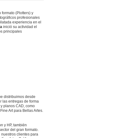
formato (Plotters) y
ográficos profesionales
ilatada experiencia en el
ia
inició su actividad el
s principales
e distribuimos desde
r las entregas de forma
es y planos CAD, como
Fine Art para Bellas Artes.
on y HP, también
ector del gran formato.
nuestros clientes para