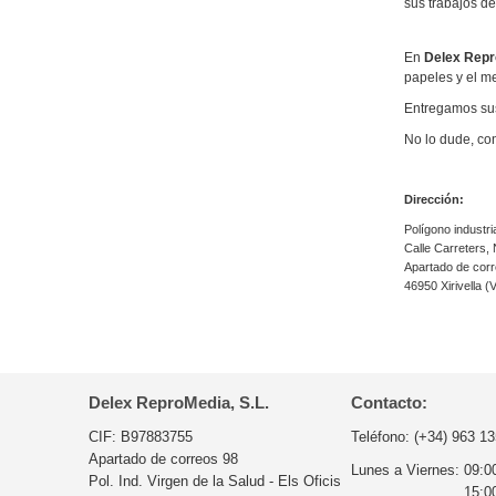
sus trabajos de
En
Delex Rep
papeles y el me
Entregamos sus
No lo dude, co
Dirección:
Polígono industria
Calle Carreters,
Apartado de cor
46950 Xirivella (
Delex ReproMedia, S.L.
Contacto:
CIF: B97883755
Teléfono:
(+34) 963 13
Apartado de correos 98
Lunes a Viernes:
09:0
Pol. Ind. Virgen de la Salud - Els Oficis
15:0