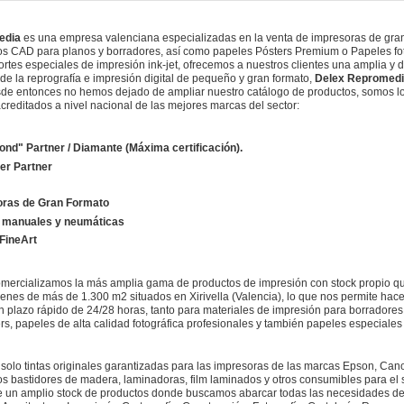
edia
es una empresa valenciana especializadas en la venta de impresoras de gran 
os CAD para planos y borradores, así como papeles Pósters Premium o Papeles fot
tes especiales de impresión ink-jet, ofrecemos a nuestros clientes una amplia y d
de la reprografía e impresión digital de pequeño y gran formato,
Delex Repromed
de entonces no hemos dejado de ampliar nuestro catálogo de productos, somos lo
acreditados a nivel nacional de las mejores marcas del sector:
d" Partner / Diamante (Máxima certificación).
er Partner
doras de Gran Formato
 manuales y neumáticas
FineArt
mercializamos la más amplia gama de productos de impresión con stock propio qu
enes de más de 1.300 m2 situados en Xirivella (Valencia), lo que nos permite hace
n plazo rápido de 24/28 horas, tanto para materiales de impresión para borrador
ers, papeles de alta calidad fotográfica profesionales y también papeles especiales 
solo tintas originales garantizadas para las impresoras de las marcas Epson, Can
s bastidores de madera, laminadoras, film laminados y otros consumibles para el s
un amplio stock de productos donde buscamos abarcar todas las necesidades de 