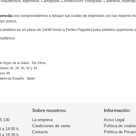
 Arquitectura, Ingeniería, Cartografía, Construcción, Fotografía, Cartelería, Reprogra
romedia
nos comprometemos a rebajar sus costes de impresión con las mejores m
jor precio.
 pedidos en un plazo de 24/48 horas a Portes Pagados para pedidos superiores 
nsúltenos.
l Virgen de la Salud - Els Oficis
 Naves 26, 28, 30, 32 y 34
reos 98
Valencia) España - Spain
Sobre nosotros:
Información:
5 130
La empresa
Aviso Legal
Condiciones de venta
Política de cookie
0 a 14:00 h.
Contacto
Política de Privac
0 a 18:30 h.