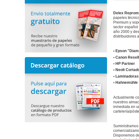
Delex Reprom
papeles técnic
Premium y sopor
sector español 
año 2000 y des
distribuidores 
•
Epson "Diamon
• Canon Resell
• HP Partner
• Neolt Corta
• Laminadoras
• Hahnemühle 
Actualmente co
nuestros almac
inmediata en u
cartelería/póst
Suministramos 
comercializamo
Disponemos de 