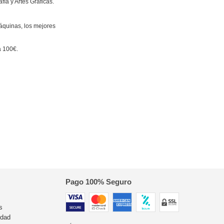
fía y Artes Gráficas.
áquinas, los mejores
a 100€.
Pago 100% Seguro
s
idad