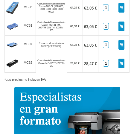
Cartucho de Mantenimiento
Canon MC-08 (iPF8000,
MC08
63,05 €
64,34 €
8100, 8300, 8400, 9100,
9400)
Cartucho de Mantenimiento
Canon MC-31 TM-
MC31
63,05 €
64,34 €
200/TM-205/TM-300/TM-
305
Cartucho Mantenimiento
MC07
63,05 €
64,34 €
MC07 (iPF700/710)
Cartucho de Mantenimiento
MC32
28,47 €
Canon MC-32 TC-20/TC-
29,05 €
21
*Los precios no incluyen IVA