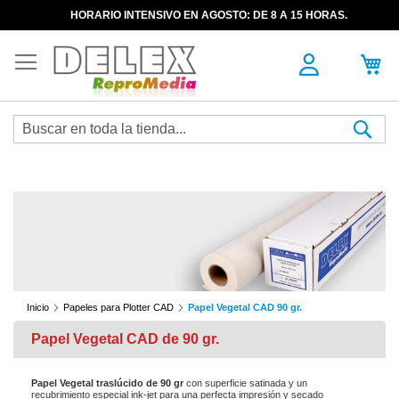
HORARIO INTENSIVO EN AGOSTO: DE 8 A 15 HORAS.
Sea
Inicio
Papeles para Plotter CAD
Papel Vegetal CAD 90 gr.
Papel Vegetal CAD de 90 gr.
Papel Vegetal traslúcido de 90 gr
con superficie satinada y un
recubrimiento especial ink-jet para una perfecta impresión y secado