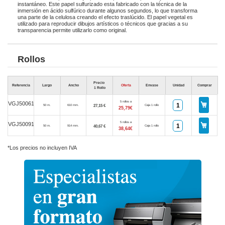
instantáneo. Este papel sulfurizado esta fabricado con la técnica de la
inmersión en ácido sulfúrico durante algunos segundos, lo que transforma
una parte de la celulosa creando el efecto traslúcido. El papel vegetal es
utilizado para reproducir dibujos artísticos o técnicos que gracias a su
transparencia permite utilizarlo como original.
Rollos
Precio
Referencia
Largo
Ancho
Oferta
Envase
Unidad
Comprar
1 Rollo
5 rollos a
VGJ50061
27,15 €
50 m.
610 mm.
Caja 1 rollo
25,79€
5 rollos a
VGJ50091
40,67 €
50 m.
914 mm.
Caja 1 rollo
38,64€
*Los precios no incluyen IVA