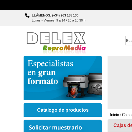
Skip
LLÁMENOS: (+34) 963 135 130
to
Lunes - Viernes: 9 a 14 / 15 a 18.30 h.
Content
Sear
Catálogo de productos
Inicio
Cajas
Cajas d