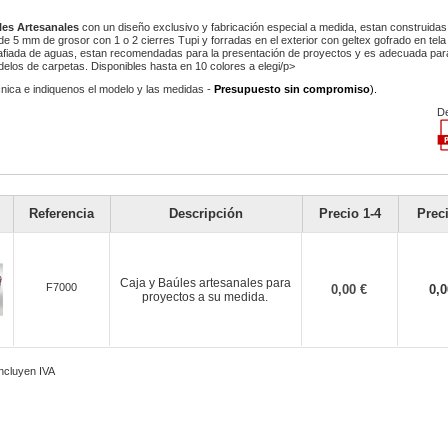
les Artesanales
con un diseño exclusivo y fabricación especial a medida, estan construida
e 5 mm de grosor con 1 o 2 cierres Tupi y forradas en el exterior con geltex gofrado en tela y
rafiada de aguas, estan recomendadas para la presentación de proyectos y es adecuada par
elos de carpetas. Disponibles hasta en 10 colores a elegi/p>
écnica e indiquenos el modelo y las medidas -
Presupuesto sin compromiso
).
De
Referencia
Descripción
Precio 1-4
Prec
Caja y Baúles artesanales para
F7000
0,00 €
0,
proyectos a su medida.
incluyen IVA