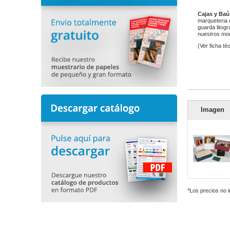
Cajas y Baú
marqueteria d
guarda litog
nuestros mod
(Ver ficha t
Imagen
*Los precios no 