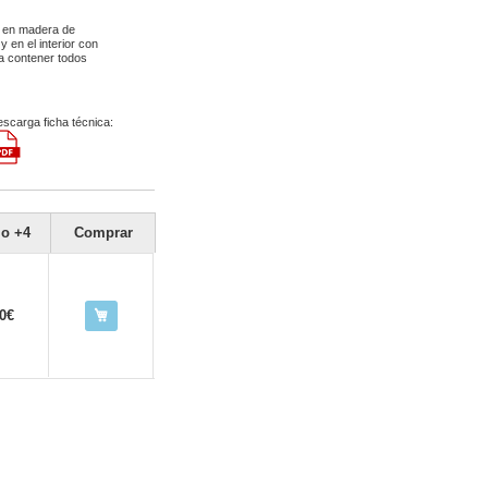
s en madera de
 en el interior con
a contener todos
scarga ficha técnica:
io +4
Comprar
00€