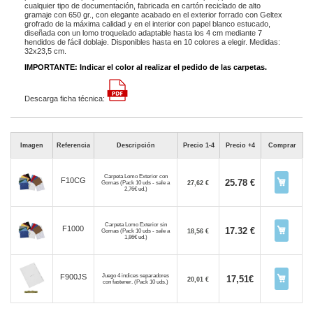
cualquier tipo de documentación, fabricada en cartón reciclado de alto
gramaje con 650 gr., con elegante acabado en el exterior forrado con Geltex
grofrado de la máxima calidad y en el interior con papel blanco estucado,
diseñada con un lomo troquelado adaptable hasta los 4 cm mediante 7
hendidos de fácil doblaje. Disponibles hasta en 10 colores a elegir. Medidas:
32x23,5 cm.
IMPORTANTE: Indicar el color al realizar el pedido de las carpetas.
Descarga ficha técnica:
Imagen
Referencia
Descripción
Precio 1-4
Precio +4
Comprar
Carpeta Lomo Exterior con
F10CG
25.78 €
Gomas (Pack 10 uds - sale a
27,62 €
2,76€ ud.)
Carpeta Lomo Exterior sin
F1000
17.32 €
Gomas (Pack 10 uds - sale a
18,56 €
1,86€ ud.)
Juego 4 indices separadores
F900JS
17,51€
20,01 €
con fastener. (Pack 10 uds.)