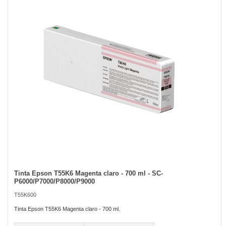
of
the
images
gallery
Tinta Epson T55K6 Magenta claro - 700 ml - SC-
Skip
P6000/P7000/P8000/P9000
to
the
T55K600
beginning
of
Tinta Epson T55K6 Magenta claro - 700 ml.
the
images