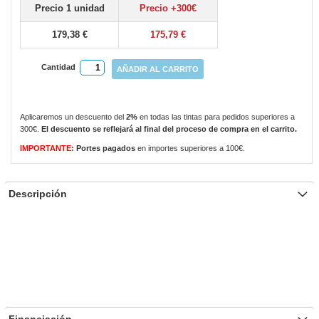
Precio 1 unidad
Precio +300€
gallery
179,38 €
175,79 €
Cantidad
AÑADIR AL CARRITO
Aplicaremos un descuento del
2%
en todas las tintas para pedidos superiores a
300€.
El descuento se reflejará al final del proceso de compra en el carrito.
IMPORTANTE:
Portes pagados
en importes superiores a 100€.
Descripción
Financiación