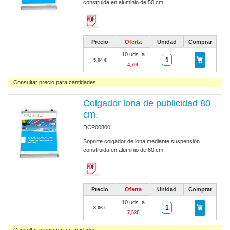
construida en aluminio de 50 cm.
Precio
Oferta
Unidad
Comprar
10 uds. a
5,04 €
4,70€
Consultar precio para cantidades.
Colgador lona de publicidad 80
cm.
DCP00800
Soporte colgador de lona mediante suspensión
construida en aluminio de 80 cm.
Precio
Oferta
Unidad
Comprar
10 uds. a
8,06 €
7,53€