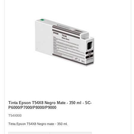
of
the
images
gallery
Tinta Epson T54X8 Negro Mate - 350 ml - SC-
Skip
P6000/P7000/P8000/P9000
to
the
T54X800
beginning
of
Tinta Epson T54X8 Negro mate - 350 ml.
the
images