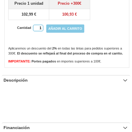
Precio 1 unidad
Precio +300€
gallery
102,99 €
100,93 €
Cantidad
AÑADIR AL CARRITO
Aplicaremos un descuento del
2%
en todas las tintas para pedidos superiores a
300€.
El descuento se reflejará al final del proceso de compra en el carrito.
IMPORTANTE:
Portes pagados
en importes superiores a 100€.
Descripción
Financiación