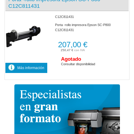
C12C811431
C12C811431
Porta -rollo impresora Epson SC-P800
C12C811431
207,00 €
250,47 €
Agotado
Consultar disponibilidad
Más información