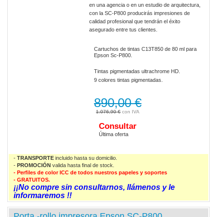
en una agencia o en un estudio de arquitectura,
con la SC-P800 producirás impresiones de
calidad profesional que tendrán el éxito
asegurado entre tus clientes.
Cartuchos de tintas C13T850 de 80 ml para
Epson Sc-P800.
Tintas pigmentadas ultrachrome HD.
9 colores tintas pigmentadas.
890,00 €
1.076,90 €
Consultar
Última oferta
-
TRANSPORTE
incluido hasta su domicilio.
-
PROMOCIÓN
valida
hasta final de stock.
- Perfiles de color ICC de todos nuestros papeles y soportes
- GRATUITOS.
¡¡No compre sin consultarnos, llámenos y le
informaremos !!
Porta -rollo impresora Epson SC-P800