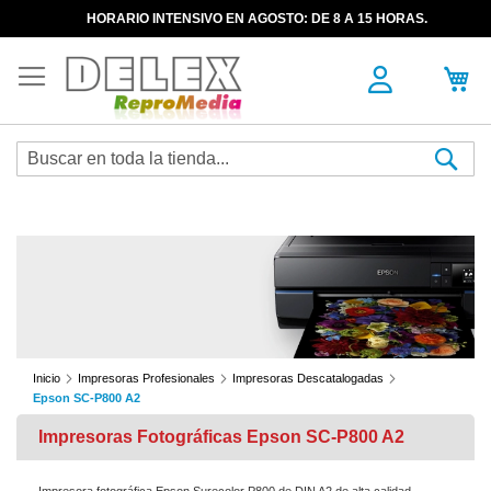
HORARIO INTENSIVO EN AGOSTO: DE 8 A 15 HORAS.
Sea
Inicio
Impresoras Profesionales
Impresoras Descatalogadas
Epson SC-P800 A2
Impresoras Fotográficas Epson SC-P800 A2