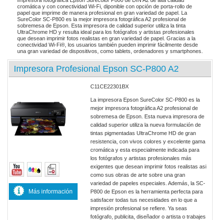
Impresora fotográfica Epson Surecolor P800 de DIN A2 de alta calidad
cromática y con conectividad Wi-Fi, diponible con opción de porta-rollo de
papel que imprime de manera profesional en gran variedad de papel. La
SureColor SC-P800 es la mejor impresora fotográfica A2 profesional de
sobremesa de Epson. Esta impresora de calidad superior utiliza la tinta
UltraChrome HD y resulta ideal para los fotógrafos y artistas profesionales
que desean imprimir fotos realistas en gran variedad de papel. Gracias a la
conectividad Wi-Fi®, los usuarios también pueden imprimir fácilmente desde
una gran variedad de dispositivos, como tablets, ordenadores y smartphones.
Impresora Profesional Epson SC-P800 A2
C11CE22301BX
La impresora Epson SureColor SC-P800 es la
mejor impresora fotográfica A2 profesional de
sobremesa de Epson. Esta nueva impresora de
calidad superior utiliza la nueva formulación de
tintas pigmentadas UltraChrome HD de gran
resistencia, con vivos colores y excelente gama
cromática y esta especialmente indicada para
los fotógrafos y artistas profesionales más
exigentes que desean imprimir fotos realistas asi
como sus obras de arte sobre una gran
variedad de papeles especiales. Además, la SC-
Más información
P800 de Epson es la herramienta perfecta para
satisfacer todas tus necesidades en lo que a
impresión profesional se refiere. Ya seas
fotógrafo, publicita, diseñador o artista o trabajes