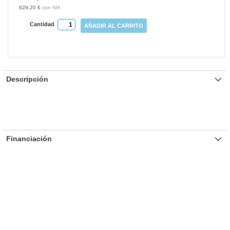
gallery
629,20 €
Cantidad
AÑADIR AL CARRITO
Descripción
Financiación