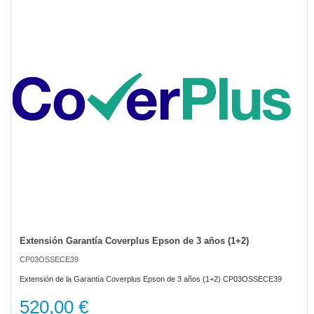
of
the
images
gallery
Extensión Garantía Coverplus Epson de 3 años (1+2)
Skip
to
CP03OSSECE39
the
beginning
Extensión de la Garantía Coverplus Epson de 3 años (1+2) CP03OSSECE39
of
the
520,00 €
images