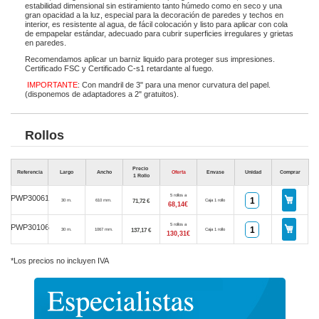
estabilidad dimensional sin estiramiento tanto húmedo como en seco y una
gran opacidad a la luz, especial para la decoración de paredes y techos en
interior, es resistente al agua, de fácil colocación y listo para aplicar con cola
de empapelar estándar, adecuado para cubrir superficies irregulares y grietas
en paredes.
Recomendamos aplicar un barniz liquido para proteger sus impresiones.
Certificado FSC y Certificado C-s1 retardante al fuego.
IMPORTANTE
: Con mandril de 3" para una menor curvatura del papel.
(disponemos de adaptadores a 2" gratuitos).
Rollos
Precio
Referencia
Largo
Ancho
Oferta
Envase
Unidad
Comprar
1 Rollo
5 rollos a
PWP30061
71,72 €
30 m.
610 mm.
Caja 1 rollo
68,14€
5 rollos a
PWP30106
137,17 €
30 m.
1067 mm.
Caja 1 rollo
130,31€
*Los precios no incluyen IVA