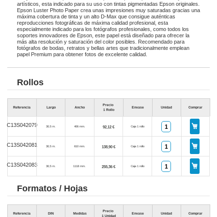
artísticos, esta indicado para su uso con tintas pigmentadas Epson originales.
Epson Luster Photo Paper crea unas impresiones muy saturadas gracias una
máxima cobertura de tinta y un alto D-Max que consigue auténticas
reproducciones fotográficas de máxima calidad profesional, esta
especialmente indicado para los fotógrafos profesionales, como todos los
soportes innovadores de Epson, este papel está diseñado para ofrecer la
más alta resolución y saturación del color posibles. Recomendado para
fotógrafos de bodas, retratos y bellas artes que tradicionalmente emplean
papel Premium para obtener fotos de excelente calidad.
Rollos
Precio
Referencia
Largo
Ancho
Envase
Unidad
Comprar
1 Rollo
C13S042079
92,12 €
30,5 m.
406 mm.
Caja 1 rollo
C13S042081
138,90 €
30,5 m.
610 mm.
Caja 1 rollo
C13S042083
255,36 €
30,5 m.
1118 mm.
Caja 1 rollo
Formatos / Hojas
Precio
Referencia
DIN
Medidas
Envase
Unidad
Comprar
1 Unidad