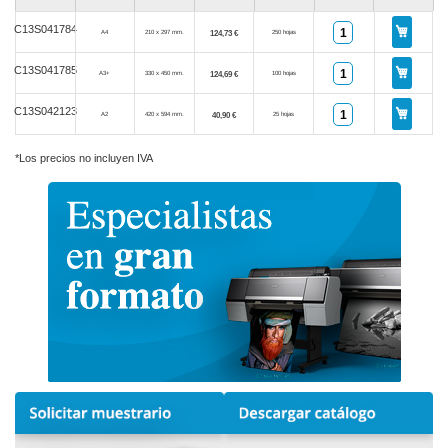
C13S041784
124,73 €
A4
210 x 297 mm.
250 hojas
C13S041785
124,69 €
A3+
330 x 450 mm.
100 hojas
C13S042123
40,90 €
A2
420 x 594 mm.
25 hojas
*Los precios no incluyen IVA