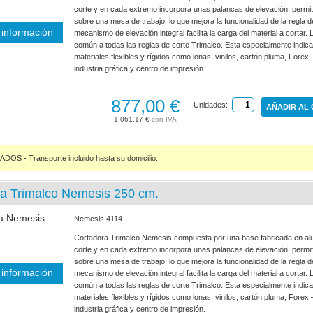
corte y en cada extremo incorpora unas palancas de elevación, permite
sobre una mesa de trabajo, lo que mejora la funcionalidad de la regla d
información
mecanismo de elevación integral facilita la carga del material a cortar
común a todas las reglas de corte Trimalco. Esta especialmente indica
materiales flexibles y rígidos como lonas, vinilos, cartón pluma, Forex 
industria gráfica y centro de impresión.
877,00 €
Unidades:
AÑADIR AL
1.061,17 €
S - Transporte incluido hasta su domicilio.
ra Trimalco Nemesis 250 cm.
Nemesis 4114
Cortadora Trimalco Nemesis compuesta por una base fabricada en alu
corte y en cada extremo incorpora unas palancas de elevación, permite
sobre una mesa de trabajo, lo que mejora la funcionalidad de la regla d
información
mecanismo de elevación integral facilita la carga del material a cortar
común a todas las reglas de corte Trimalco. Esta especialmente indica
materiales flexibles y rígidos como lonas, vinilos, cartón pluma, Forex 
industria gráfica y centro de impresión.