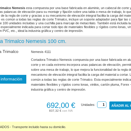
Trimalco Nemesis
esta compuesta por una base fabricada en aluminio, un cabezal de corte
as palancas de elevación para su montaje y fijación sobre una tabla o mesa de trabajo, lo que
 de la regla de corte y gracias a su mecanismo de elevación integral facilita la carga del mate
e es común a todas las reglas de corte Trimalco, incluye un soporte adaptador para fijar las 
ae 100 unidades incluidas y una cuchilla para marcaje de metacrilato. También está incluida l
a especialmente indicada para cortar todo tipo de materiales flexibles y rígidos como lonas, vi
PVC, etc., ideal la industria gráfica y centro de impresión.
ra Trimalco Nemesis 100 cm.
Nemesis 4111
Cortadora Trimalco Nemesis compuesta por una base fabricada en alu
corte y en cada extremo incorpora unas palancas de elevación, permite
sobre una mesa de trabajo, lo que mejora la funcionalidad de la regla d
mecanismo de elevación integral facilita la carga del material a cortar
información
común a todas las reglas de corte Trimalco. Esta especialmente indica
materiales flexibles y rígidos como lonas, vinilos, cartón pluma, Forex 
industria gráfica y centro de impresión.
692,00 €
Unidades:
AÑADIR AL
837,32 €
S - Transporte incluido hasta su domicilio.