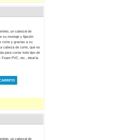
minio, un cabezal de
 su montaje y fijación
e corte y gracias a su
. La cabeza de corte, que es
da para cortar todo tipo de
– Foam PVC, etc., ideal la
 CARRITO
minio, un cabezal de