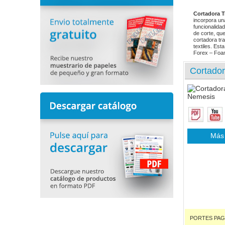
Cortadora 
incorpora un
funcionalidad
de corte, qu
cortadora tr
textiles. Est
Forex – Foam 
Cortado
Más 
PORTES PAGADO