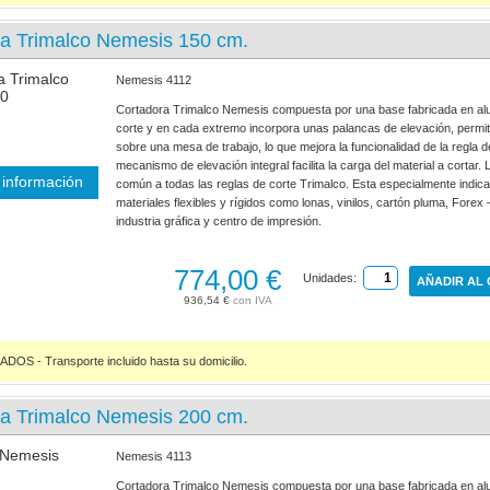
ra Trimalco Nemesis 150 cm.
Nemesis 4112
Cortadora Trimalco Nemesis compuesta por una base fabricada en alu
corte y en cada extremo incorpora unas palancas de elevación, permite
sobre una mesa de trabajo, lo que mejora la funcionalidad de la regla d
mecanismo de elevación integral facilita la carga del material a cortar
información
común a todas las reglas de corte Trimalco. Esta especialmente indica
materiales flexibles y rígidos como lonas, vinilos, cartón pluma, Forex 
industria gráfica y centro de impresión.
774,00 €
Unidades:
AÑADIR AL
936,54 €
S - Transporte incluido hasta su domicilio.
ra Trimalco Nemesis 200 cm.
Nemesis 4113
Cortadora Trimalco Nemesis compuesta por una base fabricada en alu