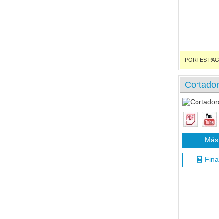
PORTES PAGADO
Cortado
Más 
Fina