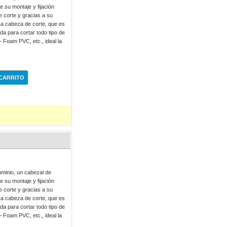
 su montaje y fijación
e corte y gracias a su
. La cabeza de corte, que es
da para cortar todo tipo de
– Foam PVC, etc., ideal la
 CARRITO
minio, un cabezal de
 su montaje y fijación
e corte y gracias a su
. La cabeza de corte, que es
da para cortar todo tipo de
– Foam PVC, etc., ideal la