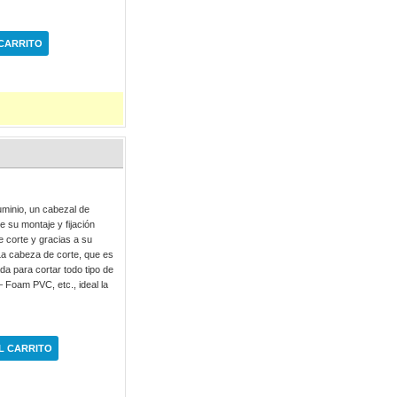
 CARRITO
minio, un cabezal de
 su montaje y fijación
e corte y gracias a su
. La cabeza de corte, que es
da para cortar todo tipo de
– Foam PVC, etc., ideal la
L CARRITO