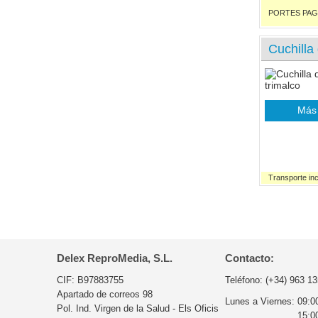
PORTES PAGADO
Cuchilla
Más 
Transporte inc
Delex ReproMedia, S.L.
Contacto:
CIF: B97883755
Teléfono:
(+34) 963 13
Apartado de correos 98
Lunes a Viernes:
09:0
Pol. Ind. Virgen de la Salud - Els Oficis
15:0