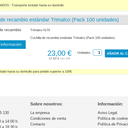
S - Transporte incluido hasta su domicilio.
 de recambio estándar Trimalco (Pack 100 unidades)
Trimalco 4170
Cuchilla de recambio estándar Trimalco (Pack 100 unidades).
información
23,00 €
Unidades:
AÑADIR AL 
27,83 €
luido hasta su domicilio para pedido superior a 100€.
Sobre nosotros:
Información:
5 130
La empresa
Aviso Legal
Condiciones de venta
Política de cookie
0 a 14:00 h.
Contacto
Política de Privac
0 a 18:30 h.