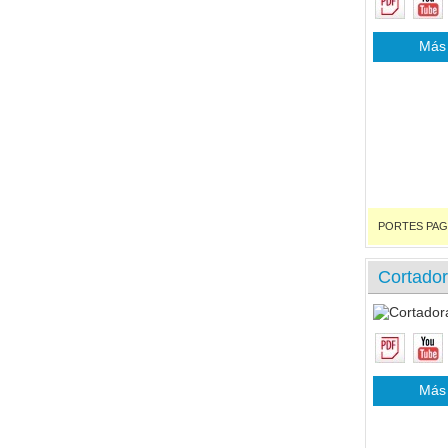
Más 
PORTES PAGADO
Cortado
Más 