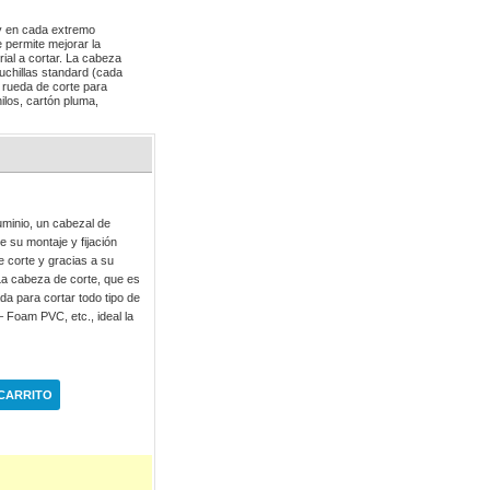
 y en cada extremo
 permite mejorar la
rial a cortar. La cabeza
cuchillas standard (cada
a rueda de corte para
nilos, cartón pluma,
minio, un cabezal de
 su montaje y fijación
e corte y gracias a su
. La cabeza de corte, que es
da para cortar todo tipo de
– Foam PVC, etc., ideal la
 CARRITO