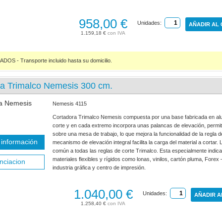
958,00 €
Unidades:
AÑADIR AL
1.159,18 €
S - Transporte incluido hasta su domicilio.
ra Trimalco Nemesis 300 cm.
Nemesis 4115
Cortadora Trimalco Nemesis compuesta por una base fabricada en alu
corte y en cada extremo incorpora unas palancas de elevación, permite
sobre una mesa de trabajo, lo que mejora la funcionalidad de la regla d
información
mecanismo de elevación integral facilita la carga del material a cortar
común a todas las reglas de corte Trimalco. Esta especialmente indica
materiales flexibles y rígidos como lonas, vinilos, cartón pluma, Forex 
nciacion
industria gráfica y centro de impresión.
1.040,00 €
Unidades:
AÑADIR A
1.258,40 €