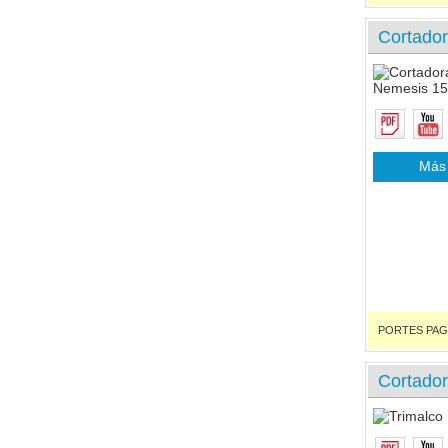
Cortado
Más 
PORTES PAGADO
Cortado