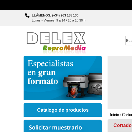
Skip
LLÁMENOS: (+34) 963 135 130
to
Lunes - Viernes: 9 a 14 / 15 a 18.30 h.
Content
Sear
Catálogo de productos
Inicio
Corta
Cortado