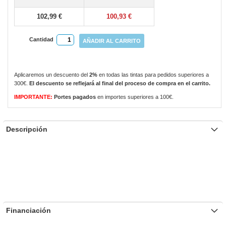
gallery
102,99 €
100,93 €
Cantidad
AÑADIR AL CARRITO
Aplicaremos un descuento del
2%
en todas las tintas para pedidos superiores a
300€.
El descuento se reflejará al final del proceso de compra en el carrito.
IMPORTANTE:
Portes pagados
en importes superiores a 100€.
Descripción
Financiación