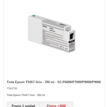
of
the
images
gallery
Tinta Epson T54X7 Gris - 350 ml - SC-P6000/P7000/P8000/P9000
Skip
to
T54X700
the
beginning
Tinta Epson T54X7 Gris - 350 ml.
of
the
Precio 1 unidad
Precio +300€
images