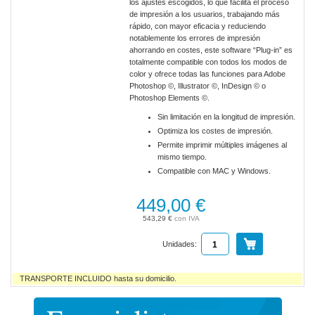
los ajustes escogidos, lo que facilita el proceso
de impresión a los usuarios, trabajando más
rápido, con mayor eficacia y reduciendo
notablemente los errores de impresión
ahorrando en costes, este software “Plug-in” es
totalmente compatible con todos los modos de
color y ofrece todas las funciones para Adobe
Photoshop ©, Illustrator ©, InDesign © o
Photoshop Elements ©.
Sin limitación en la longitud de impresión.
Optimiza los costes de impresión.
Permite imprimir múltiples imágenes al
mismo tiempo.
Compatible con MAC y Windows.
449,00 €
543,29 €
Unidades:
TRANSPORTE INCLUIDO hasta su domicilio.