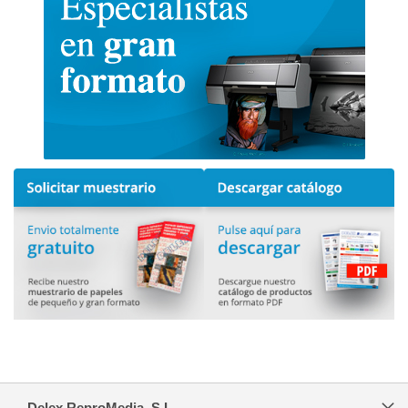
Delex ReproMedia, S.L.