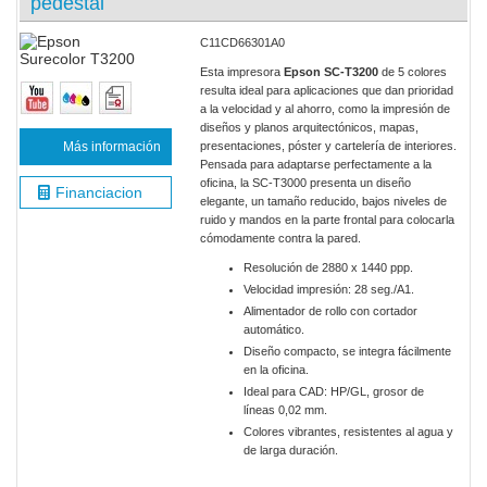
pedestal
C11CD66301A0
Esta impresora
Epson SC-T3200
de 5 colores
resulta ideal para aplicaciones que dan prioridad
a la velocidad y al ahorro, como la impresión de
diseños y planos arquitectónicos, mapas,
Más información
presentaciones, póster y cartelería de interiores.
Pensada para adaptarse perfectamente a la
oficina, la SC-T3000 presenta un diseño
Financiacion
elegante, un tamaño reducido, bajos niveles de
ruido y mandos en la parte frontal para colocarla
cómodamente contra la pared.
Resolución de 2880 x 1440 ppp.
Velocidad impresión: 28 seg./A1.
Alimentador de rollo con cortador
automático.
Diseño compacto, se integra fácilmente
en la oficina.
Ideal para CAD: HP/GL, grosor de
líneas 0,02 mm.
Colores vibrantes, resistentes al agua y
de larga duración.