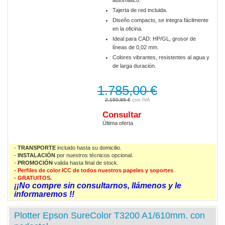
automático.
Tajerta de red incluida.
Diseño compacto, se integra fácilmente
en la oficina.
Ideal para CAD: HP/GL, grosor de
líneas de 0,02 mm.
Colores vibrantes, resistentes al agua y
de larga duración.
1.785,00 €
2.159,85 €
Consultar
Última oferta
-
TRANSPORTE
incluido hasta su domicilio.
-
INSTALACIÓN
por nuestros técnicos opcional.
-
PROMOCIÓN
valida
hasta final de stock.
- Perfiles de color ICC de todos nuestros papeles y soportes
- GRATUITOS.
¡¡No compre sin consultarnos, llámenos y le
informaremos !!
Plotter Epson SureColor T3200 A1/610mm. con