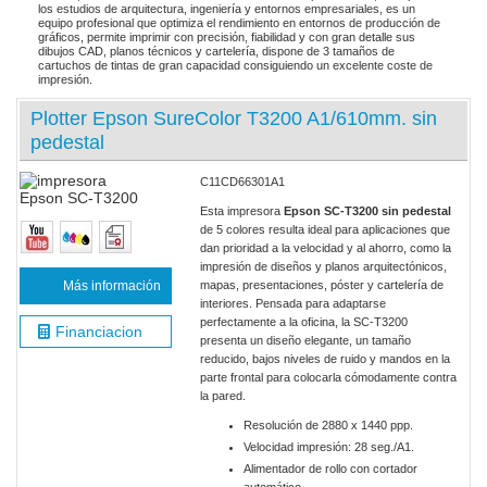
los estudios de arquitectura, ingeniería y entornos empresariales, es un
equipo profesional que optimiza el rendimiento en entornos de producción de
gráficos, permite imprimir con precisión, fiabilidad y con gran detalle sus
dibujos CAD, planos técnicos y cartelería, dispone de 3 tamaños de
cartuchos de tintas de gran capacidad consiguiendo un excelente coste de
impresión.
Plotter Epson SureColor T3200 A1/610mm. sin
pedestal
C11CD66301A1
Esta impresora
Epson SC-T3200 sin pedestal
de 5 colores resulta ideal para aplicaciones que
dan prioridad a la velocidad y al ahorro, como la
impresión de diseños y planos arquitectónicos,
Más información
mapas, presentaciones, póster y cartelería de
interiores. Pensada para adaptarse
perfectamente a la oficina, la SC-T3200
Financiacion
presenta un diseño elegante, un tamaño
reducido, bajos niveles de ruido y mandos en la
parte frontal para colocarla cómodamente contra
la pared.
Resolución de 2880 x 1440 ppp.
Velocidad impresión: 28 seg./A1.
Alimentador de rollo con cortador