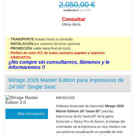
2.050,00 €
2.480,50 €
Consultar
Última oferta
-
TRANSPORTE
incluido hasta su domicilio.
-
INSTALACIÓN
por nuestros técnicos opcional.
-
PROMOCIÓN
valida
hasta final de stock.
- Perfiles de color ICC de todos nuestros papeles y soportes
- GRATUITOS.
¡¡No compre sin consultarnos, llámenos y le
informaremos !!
Mirage 2026 Master Edition para impresoras de
24"/60" Single Seat
MIR3001500
Software Avanzado de impresión
Mirage 2026
Master Edition 24" hasta 60"
para las
Más información
impresoras de A1 hasta 60" de la gama
Surecolor y Stylus Pro de Epson, el manejo del
controlador de la impresora es muy intuitivo con
una perfecta visualización en pantalla de todo