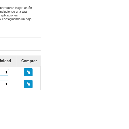
presoras inkjet, están
nsiguiendo una alta
 aplicaciones
 y consiguiendo un bajo
Unidad
Comprar