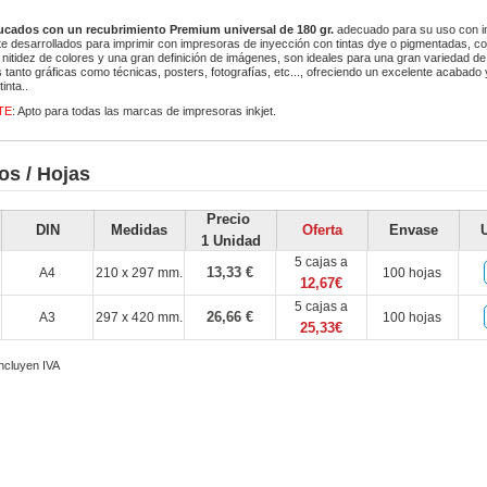
ucados con un recubrimiento Premium universal de 180 gr.
adecuado para su uso con im
e desarrollados para imprimir con impresoras de inyección con tintas dye o pigmentadas, co
n nitidez de colores y una gran definición de imágenes, son ideales para una gran variedad de
s tanto gráficas como técnicas, posters, fotografías, etc..., ofreciendo un excelente acabado
inta..
TE
: Apto para todas las marcas de impresoras inkjet.
os / Hojas
Precio
DIN
Medidas
Oferta
Envase
1 Unidad
5 cajas a
13,33 €
A4
210 x 297 mm.
100 hojas
12,67€
5 cajas a
26,66 €
A3
297 x 420 mm.
100 hojas
25,33€
incluyen IVA