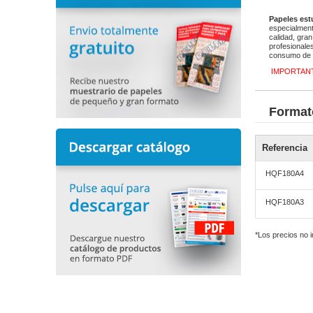
Papeles est
especialment
calidad, gra
profesionale
consumo de t
IMPORTAN
Format
Referencia
HQF180A4
HQF180A3
*Los precios no 