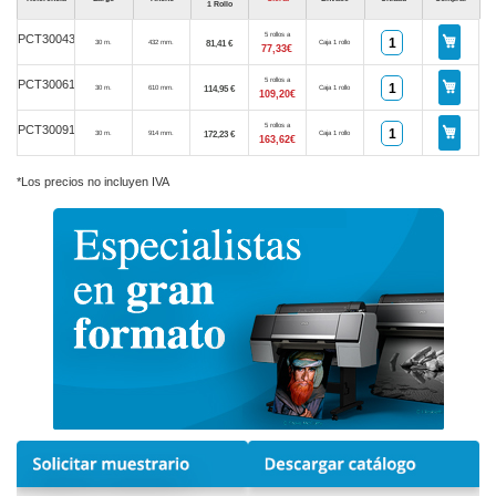
1 Rollo
5 rollos a
PCT30043
81,41 €
30 m.
432 mm.
Caja 1 rollo
77,33€
5 rollos a
PCT30061
114,95 €
30 m.
610 mm.
Caja 1 rollo
109,20€
5 rollos a
PCT30091
172,23 €
30 m.
914 mm.
Caja 1 rollo
163,62€
*Los precios no incluyen IVA