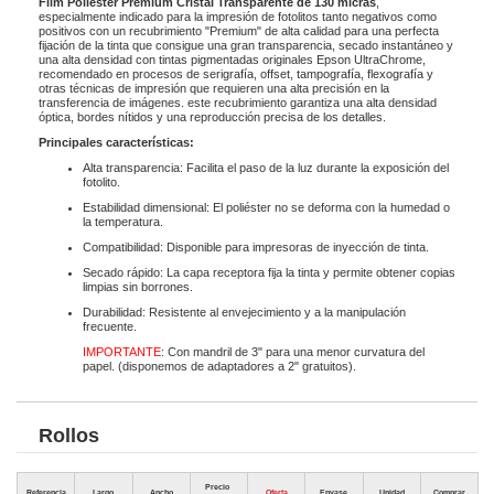
Film Poliéster Premium Cristal Transparente de 130 micras
,
especialmente indicado para la impresión de fotolitos tanto negativos como
positivos con un recubrimiento "Premium" de alta calidad para una perfecta
fijación de la tinta que consigue una gran transparencia, secado instantáneo y
una alta densidad con tintas pigmentadas originales Epson UltraChrome,
recomendado en procesos de serigrafía, offset, tampografía, flexografía y
otras técnicas de impresión que requieren una alta precisión en la
transferencia de imágenes. este recubrimiento garantiza una alta densidad
óptica, bordes nítidos y una reproducción precisa de los detalles.
Principales características:
Alta transparencia: Facilita el paso de la luz durante la exposición del
fotolito.
Estabilidad dimensional: El poliéster no se deforma con la humedad o
la temperatura.
Compatibilidad: Disponible para impresoras de inyección de tinta.
Secado rápido: La capa receptora fija la tinta y permite obtener copias
limpias sin borrones.
Durabilidad: Resistente al envejecimiento y a la manipulación
frecuente.
IMPORTANTE
: Con mandril de 3" para una menor curvatura del
papel. (disponemos de adaptadores a 2" gratuitos).
Rollos
Precio
Referencia
Largo
Ancho
Oferta
Envase
Unidad
Comprar