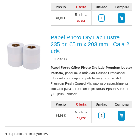
Precio
Oferta
Unidad
Comprar
5 uds. a
48,91 €
46,46€
Papel Photo Dry Lab Lustre
235 gr. 65 m x 203 mm - Caja 2
uds.
FDL23203
Papel Fotográfico Photo Dry Lab Premium Luster
Perlado
, papel de la más Alta Calidad Profesional
fabricado con capa de polietileno y un revestido
Premium Resin Coated Microporoso especialmente
indicado para su uso en impresoras Epson SureLab
y Fujifilm Frontier.
Precio
Oferta
Unidad
Comprar
5 uds. a
64,92 €
61,67€
*Los precios no incluyen IVA