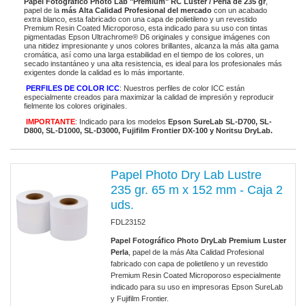
Papel Fotográfico Photo Lab "Premium" RC Luster / Perla de 235 gr
,
papel de la
más Alta Calidad Profesional del mercado
con un acabado
extra blanco, esta fabricado con una capa de polietileno y un revestido
Premium Resin Coated Microporoso, esta indicado para su uso con tintas
pigmentadas Epson Ultrachrome® D6 originales y consigue imágenes con
una nitidez impresionante y unos colores brillantes, alcanza la más alta gama
cromática, así como una larga estabilidad en el tiempo de los colores, un
secado instantáneo y una alta resistencia, es ideal para los profesionales más
exigentes donde la calidad es lo más importante.
PERFILES DE COLOR ICC
: Nuestros perfiles de color ICC están
especialmente creados para maximizar la calidad de impresión y reproducir
fielmente los colores originales.
IMPORTANTE
: Indicado para los modelos
Epson SureLab SL-D700, SL-
D800, SL-D1000, SL-D3000, Fujifilm Frontier DX-100 y Noritsu DryLab.
Papel Photo Dry Lab Lustre
235 gr. 65 m x 152 mm - Caja 2
uds.
FDL23152
Papel Fotográfico Photo DryLab Premium Luster
Perla
, papel de la más Alta Calidad Profesional
fabricado con capa de polietileno y un revestido
Premium Resin Coated Microporoso especialmente
indicado para su uso en impresoras Epson SureLab
y Fujifilm Frontier.