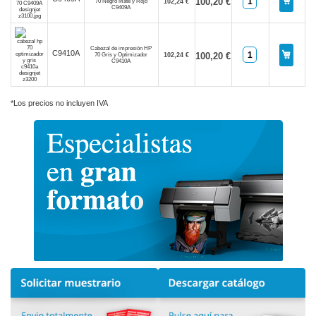
100,20 €
70 Negro Mate y Rojo
102,24 €
C9409A
Cabezal de impresión HP
C9410A
100,20 €
70 Gris y Optimizador
102,24 €
C9410A
*Los precios no incluyen IVA