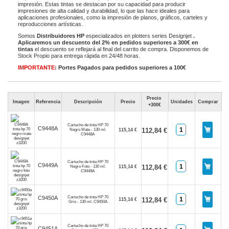
impresión. Estas tintas se destacan por su capacidad para producir
impresiones de alta calidad y durabilidad, lo que las hace ideales para
aplicaciones profesionales, como la impresión de planos, gráficos, carteles y
reproducciones artísticas.
Somos
Distribuidores HP
especializados en plotters series Designjet
.
Aplicaremos un descuento del 2% en pedidos superiores a 300€ en
tintas
el descuento se reflejará al final del carrito de compra. Disponemos de
Stock Propio para entrega rápida en 24/48 horas.
IMPORTANTE
: Portes Pagados para pedidos superiores a 100€
Precio
Imagen
Referencia
Descripción
Precio
Unidades
Comprar
+300€
Cartucho de tinta HP 70
C9448A
112,84 €
Negro Mate - 130 ml.
115,14 €
C9448A
Cartucho de tinta HP 70
C9449A
112,84 €
Negro Foto - 130 ml.
115,14 €
C9449A
Cartucho de tinta HP 70
C9450A
112,84 €
115,14 €
Gris - 130 ml. C9450A
Cartucho de tinta HP 70
C9451A