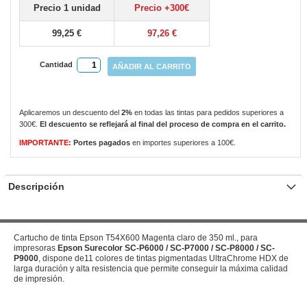
Precio 1 unidad
Precio +300€
gallery
99,25 €
97,26 €
Cantidad
AÑADIR AL CARRITO
Aplicaremos un descuento del
2%
en todas las tintas para pedidos superiores a
300€.
El descuento se reflejará al final del proceso de compra en el carrito.
IMPORTANTE:
Portes pagados
en importes superiores a 100€.
Descripción
Cartucho de tinta Epson T54X600 Magenta claro de 350 ml., para
impresoras
Epson Surecolor SC-P6000 / SC-P7000 / SC-P8000 / SC-
P9000
, dispone de11 colores de tintas pigmentadas UltraChrome HDX de
larga duración y alta resistencia que permite conseguir la máxima calidad
de impresión.