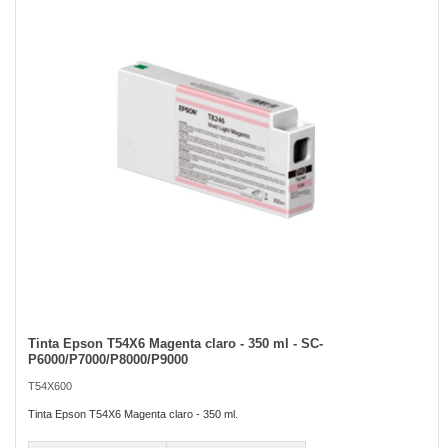
of
the
images
gallery
Tinta Epson T54X6 Magenta claro - 350 ml - SC-
Skip
P6000/P7000/P8000/P9000
to
the
T54X600
beginning
of
Tinta Epson T54X6 Magenta claro - 350 ml.
the
images