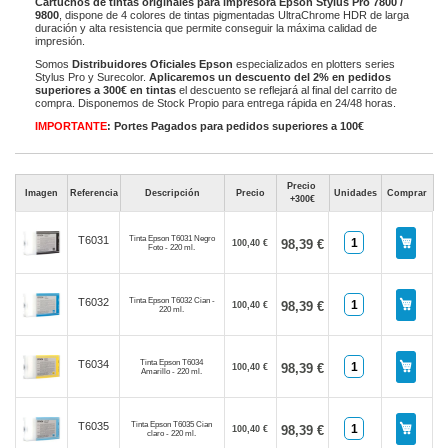
Cartuchos de tintas originales para impresora Epson Stylus Pro 7800 /
9800
, dispone de 4 colores de tintas pigmentadas UltraChrome HDR de larga
duración y alta resistencia que permite conseguir la máxima calidad de
impresión.
Somos
Distribuidores Oficiales Epson
especializados en plotters series
Stylus Pro y Surecolor.
Aplicaremos un descuento del 2% en pedidos
superiores a 300€ en tintas
el descuento se reflejará al final del carrito de
compra. Disponemos de Stock Propio para entrega rápida en 24/48 horas.
IMPORTANTE
: Portes Pagados para pedidos superiores a 100€
Precio
Imagen
Referencia
Descripción
Precio
Unidades
Comprar
+300€
Tinta Epson T6031 Negro
T6031
98,39 €
100,40 €
Foto - 220 ml.
Tinta Epson T6032 Cian -
T6032
98,39 €
100,40 €
220 ml.
Tinta Epson T6034
T6034
98,39 €
100,40 €
Amarillo - 220 ml.
Tinta Epson T6035 Cian
T6035
98,39 €
100,40 €
claro - 220 ml.