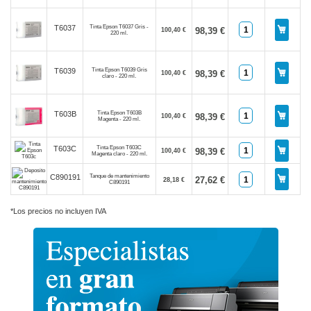
Tinta Epson T6037 Gris -
T6037
98,39 €
100,40 €
220 ml.
Tinta Epson T6039 Gris
T6039
98,39 €
100,40 €
claro - 220 ml.
Tinta Epson T603B
T603B
98,39 €
100,40 €
Magenta - 220 ml.
Tinta Epson T603C
T603C
98,39 €
100,40 €
Magenta claro - 220 ml.
Tanque de mantenimiento
C890191
27,62 €
28,18 €
C890191
*Los precios no incluyen IVA