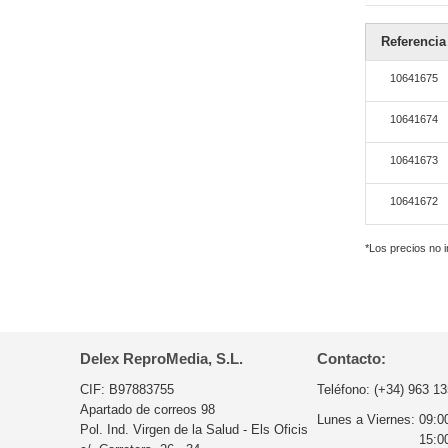
Referencia
10641675
10641674
10641673
10641672
*Los precios no 
Delex ReproMedia, S.L.
Contacto:
CIF: B97883755
Teléfono:
(+34) 963 13
Apartado de correos 98
Lunes a Viernes:
09:0
Pol. Ind. Virgen de la Salud - Els Oficis
15:0