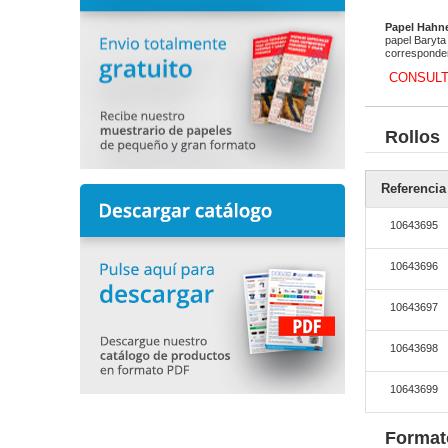
Papel Hahne
papel Baryta 
corresponden
CONSULT
Rollos
Referencia
10643695
10643696
10643697
10643698
10643699
Format