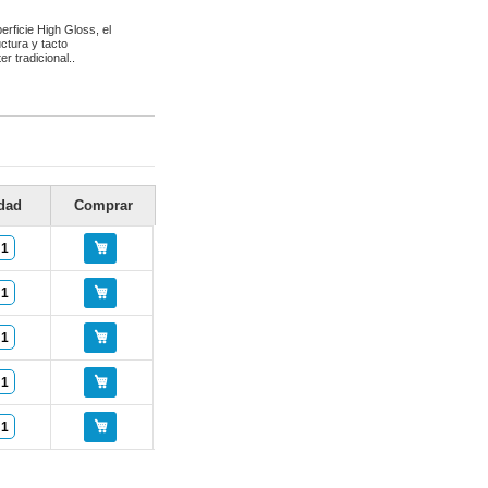
rficie High Gloss, el
ctura y tacto
r tradicional..
dad
Comprar