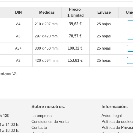
Precio
DIN
Medidas
Envase
Uni
1 Unidad
39,62 €
A4
210 x 297 mm.
25 hojas
78,57 €
A3
297 x 420 mm.
25 hojas
100,32 €
A3+
330 x 450 mm.
25 hojas
153,81 €
A2
420 x 594 mm.
25 hojas
incluyen IVA
Sobre nosotros:
Información:
5 130
La empresa
Aviso Legal
Condiciones de venta
Política de cookie
0 a 14:00 h.
Contacto
Política de Privac
0 a 18:30 h.