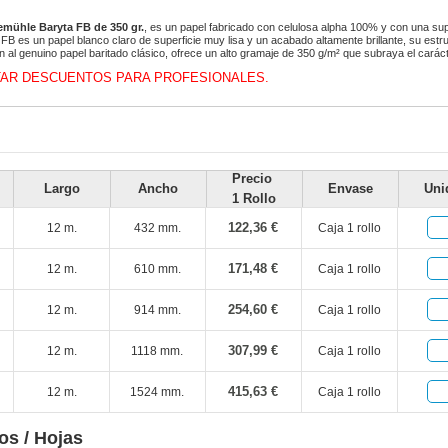
mühle Baryta FB de 350 gr.
, es un papel fabricado con celulosa alpha 100% y con una supe
FB es un papel blanco claro de superficie muy lisa y un acabado altamente brillante, su estru
 al genuino papel baritado clásico, ofrece un alto gramaje de 350 g/m² que subraya el carácte
AR DESCUENTOS PARA PROFESIONALES.
Precio
Largo
Ancho
Envase
Uni
1 Rollo
122,36 €
12 m.
432 mm.
Caja 1 rollo
171,48 €
12 m.
610 mm.
Caja 1 rollo
254,60 €
12 m.
914 mm.
Caja 1 rollo
307,99 €
12 m.
1118 mm.
Caja 1 rollo
415,63 €
12 m.
1524 mm.
Caja 1 rollo
os / Hojas