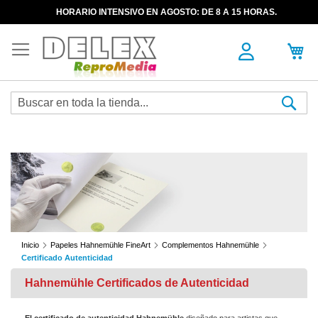
HORARIO INTENSIVO EN AGOSTO: DE 8 A 15 HORAS.
Sea
Inicio
Papeles Hahnemühle FineArt
Complementos Hahnemühle
Certificado Autenticidad
Hahnemühle Certificados de Autenticidad