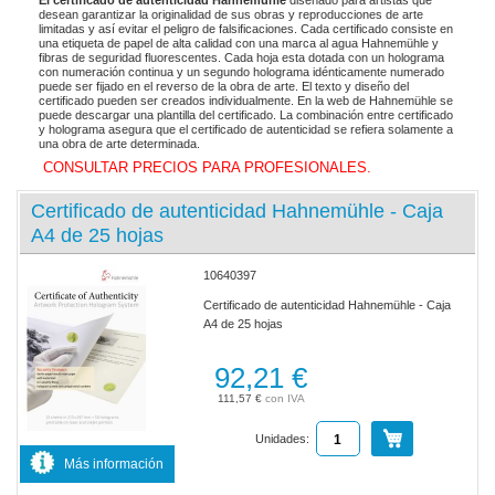
El certificado de autenticidad Hahnemühle
diseñado para artistas que
desean garantizar la originalidad de sus obras y reproducciones de arte
limitadas y así evitar el peligro de falsificaciones. Cada certificado consiste en
una etiqueta de papel de alta calidad con una marca al agua Hahnemühle y
fibras de seguridad fluorescentes. Cada hoja esta dotada con un holograma
con numeración continua y un segundo holograma idénticamente numerado
puede ser fijado en el reverso de la obra de arte. El texto y diseño del
certificado pueden ser creados individualmente. En la web de Hahnemühle se
puede descargar una plantilla del certificado. La combinación entre certificado
y holograma asegura que el certificado de autenticidad se refiera solamente a
una obra de arte determinada.
CONSULTAR PRECIOS PARA PROFESIONALES.
Certificado de autenticidad Hahnemühle - Caja
A4 de 25 hojas
10640397
Certificado de autenticidad Hahnemühle - Caja
A4 de 25 hojas
92,21 €
111,57 €
Unidades:
Más información