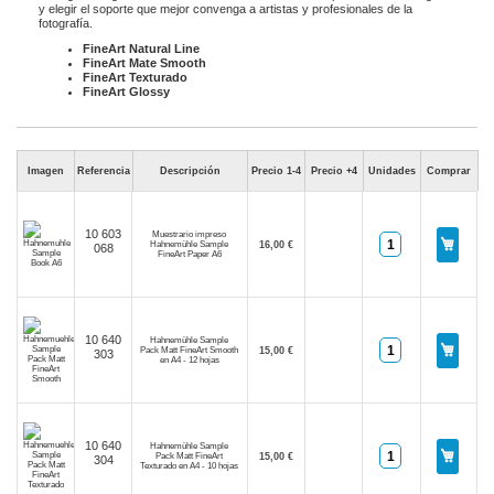
y elegir el soporte que mejor convenga a artistas y profesionales de la
fotografía.
FineArt Natural Line
FineArt Mate Smooth
FineArt Texturado
FineArt Glossy
Imagen
Referencia
Descripción
Precio 1-4
Precio +4
Unidades
Comprar
10 603
Muestrario impreso
Hahnemühle Sample
16,00 €
068
FineArt Paper A6
10 640
Hahnemühle Sample
Pack Matt FineArt Smooth
15,00 €
303
en A4 - 12 hojas
10 640
Hahnemühle Sample
Pack Matt FineArt
15,00 €
304
Texturado en A4 - 10 hojas