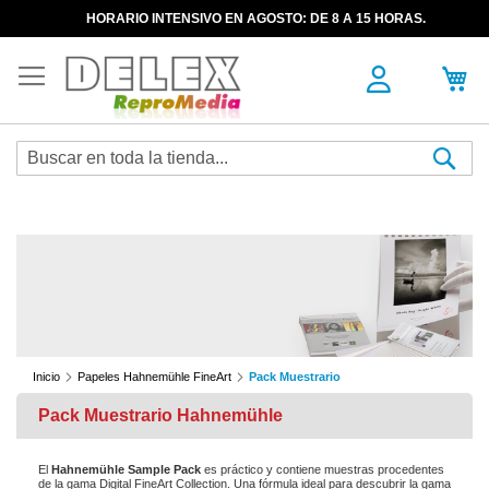
HORARIO INTENSIVO EN AGOSTO: DE 8 A 15 HORAS.
Sea
Inicio
Papeles Hahnemühle FineArt
Pack Muestrario
Pack Muestrario Hahnemühle
El
Hahnemühle Sample Pack
es práctico y contiene muestras procedentes
de la gama Digital FineArt Collection. Una fórmula ideal para descubrir la gama