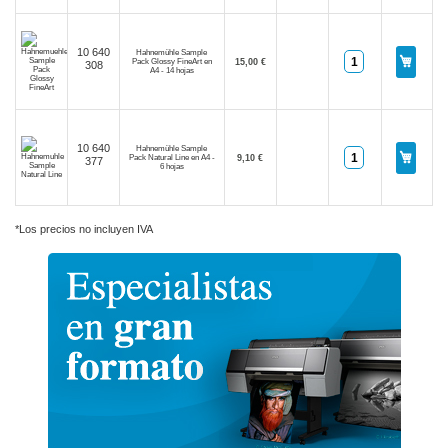
10 640
Hahnemühle Sample
Pack Glossy FineArt en
15,00 €
308
A4 - 14 hojas
10 640
Hahnemühle Sample
Pack Natural Line en A4 -
9,10 €
377
6 hojas
*Los precios no incluyen IVA