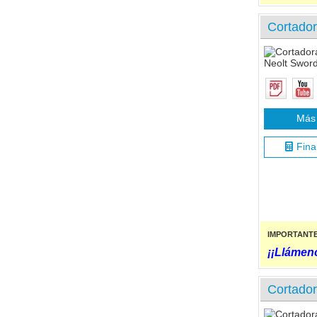
Cortador
Más 
Fina
IMPORTANT
¡¡Llámeno
Cortador