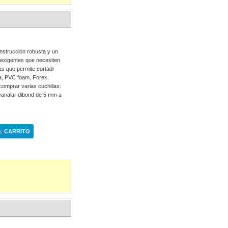
onstrucción robusta y un
 exigentes que necesiten
jas que permite cortadr
a, PVC foam, Forex,
comprar varias cuchillas:
canalar dibond de 5 mm a
L CARRITO