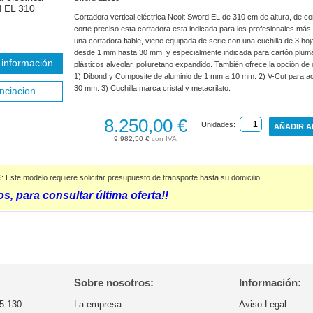
Cortadora vertical eléctrica Neolt Sword EL de 310 cm de altura, de c
corte preciso esta cortadora esta indicada para los profesionales más
una cortadora fiable, viene equipada de serie con una cuchilla de 3 ho
desde 1 mm hasta 30 mm. y especialmente indicada para cartón plum
información
plásticos alveolar, poliuretano expandido. También ofrece la opción de 
1) Dibond y Composite de aluminio de 1 mm a 10 mm. 2) V-Cut para a
30 mm. 3) Cuchilla marca cristal y metacrilato.
nciacion
8.250,00 €
Unidades:
AÑADIR A
9.982,50 €
E
: Este modelo requiere solicitar presupuesto de transporte hasta su domicilio.
s, para consultar última oferta!!
Sobre nosotros:
Información:
5 130
La empresa
Aviso Legal