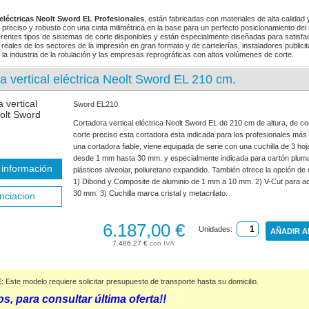
eléctricas Neolt Sword EL Profesionales
, están fabricadas con materiales de alta calidad
l preciso y robusto con una cinta milimétrica en la base para un perfecto posicionamiento del 
ferentes tipos de sistemas de corte disponibles y están especialmente diseñadas para satisfa
eales de los sectores de la impresión en gran formato y de cartelerías, instaladores publicit
 la industria de la rotulación y las empresas reprográficas con altos volúmenes de corte.
a vertical eléctrica Neolt Sword EL 210 cm.
Sword EL210
Cortadora vertical eléctrica Neolt Sword EL de 210 cm de altura, de c
corte preciso esta cortadora esta indicada para los profesionales más
una cortadora fiable, viene equipada de serie con una cuchilla de 3 ho
desde 1 mm hasta 30 mm. y especialmente indicada para cartón plum
información
plásticos alveolar, poliuretano expandido. También ofrece la opción de 
1) Dibond y Composite de aluminio de 1 mm a 10 mm. 2) V-Cut para a
30 mm. 3) Cuchilla marca cristal y metacrilato.
nciacion
6.187,00 €
Unidades:
AÑADIR A
7.486,27 €
E
: Este modelo requiere solicitar presupuesto de transporte hasta su domicilio.
s, para consultar última oferta!!