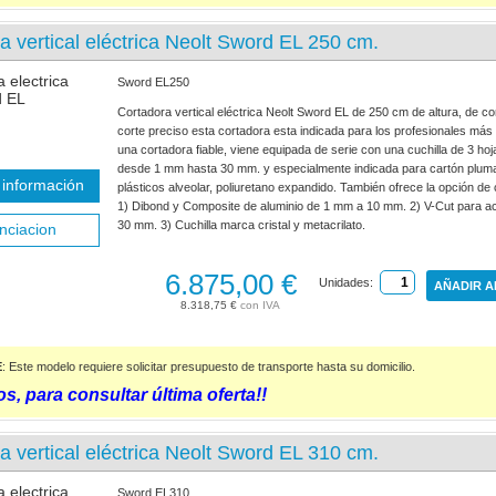
a vertical eléctrica Neolt Sword EL 250 cm.
Sword EL250
Cortadora vertical eléctrica Neolt Sword EL de 250 cm de altura, de c
corte preciso esta cortadora esta indicada para los profesionales más
una cortadora fiable, viene equipada de serie con una cuchilla de 3 ho
desde 1 mm hasta 30 mm. y especialmente indicada para cartón plum
información
plásticos alveolar, poliuretano expandido. También ofrece la opción de 
1) Dibond y Composite de aluminio de 1 mm a 10 mm. 2) V-Cut para a
30 mm. 3) Cuchilla marca cristal y metacrilato.
nciacion
6.875,00 €
Unidades:
AÑADIR A
8.318,75 €
E
: Este modelo requiere solicitar presupuesto de transporte hasta su domicilio.
s, para consultar última oferta!!
a vertical eléctrica Neolt Sword EL 310 cm.
Sword EL310