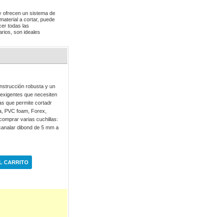
 y ofrecen un sistema de
material a cortar, puede
cer todas las
arios, son ideales
onstrucción robusta y un
 exigentes que necesiten
jas que permite cortadr
a, PVC foam, Forex,
comprar varias cuchillas:
canalar dibond de 5 mm a
L CARRITO