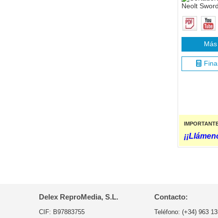
Más 
Fina
IMPORTANT
¡¡Llámeno
Delex ReproMedia, S.L.
Contacto:
CIF: B97883755
Teléfono:
(+34) 963 13