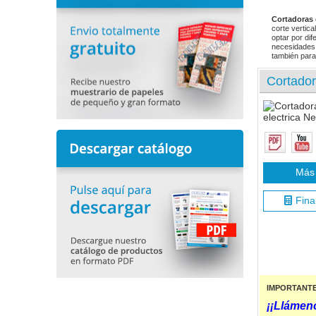
Cortadoras 
corte vertica
optar por di
necesidades r
también para
Cortador
Más 
Fina
IMPORTANT
¡¡Llámeno