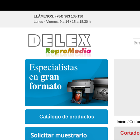
Skip
LLÁMENOS: (+34) 963 135 130
to
Lunes - Viernes: 9 a 14 / 15 a 18.30 h.
Content
Sear
Catálogo de productos
Inicio
Corta
Cortador