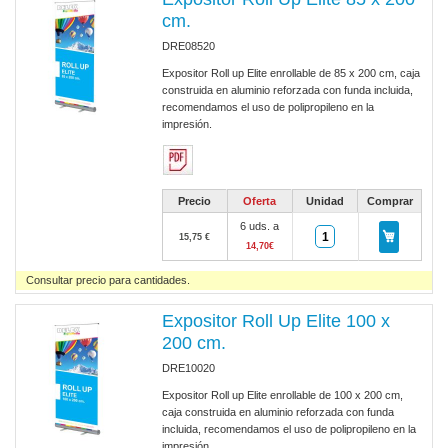
cm.
DRE08520
Expositor Roll up Elite enrollable de 85 x 200 cm, caja
construida en aluminio reforzada con funda incluida,
recomendamos el uso de polipropileno en la
impresión.
Precio
Oferta
Unidad
Comprar
6 uds. a
15,75 €
14,70€
Consultar precio para cantidades.
Expositor Roll Up Elite 100 x
200 cm.
DRE10020
Expositor Roll up Elite enrollable de 100 x 200 cm,
caja construida en aluminio reforzada con funda
incluida, recomendamos el uso de polipropileno en la
impresión.