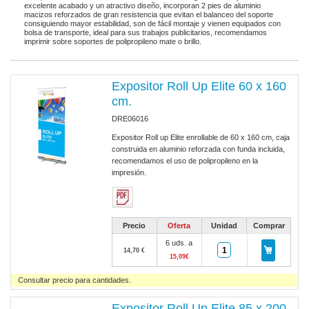
excelente acabado y un atractivo diseño, incorporan 2 pies de aluminio
macizos reforzados de gran resistencia que evitan el balanceo del soporte
consiguiendo mayor estabilidad, son de fácil montaje y vienen equipados con
bolsa de transporte, ideal para sus trabajos publicitarios, recomendamos
imprimir sobre soportes de polipropileno mate o brillo.
Expositor Roll Up Elite 60 x 160
cm.
DRE06016
Expositor Roll up Elite enrollable de 60 x 160 cm, caja
construida en aluminio reforzada con funda incluida,
recomendamos el uso de polipropileno en la
impresión.
Precio
Oferta
Unidad
Comprar
6 uds. a
14,70 €
15,09€
Consultar precio para cantidades.
Expositor Roll Up Elite 85 x 200