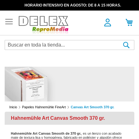
HORARIO INTENSIVO EN AGOSTO: DE 8 A 15 HORAS.
Sea
Inicio
Papeles Hahnemühle FineArt
Canvas Art Smooth 370 gr.
Hahnemühle Art Canvas Smooth 370 gr.
Hahnemühle Art Canvas Smooth de 370 gr.
, es un lienzo con acabado
mate de textura lisa y homogénea, fabricado en poliéster y algodón ofrece