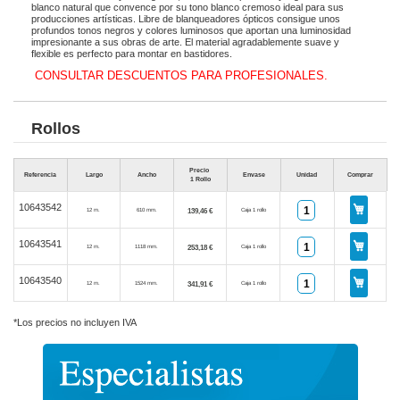
blanco natural que convence por su tono blanco cremoso ideal para sus
producciones artísticas. Libre de blanqueadores ópticos consigue unos
profundos tonos negros y colores luminosos que aportan una luminosidad
impresionante a sus obras de arte. El material agradablemente suave y
flexible es perfecto para montar en bastidores.
CONSULTAR DESCUENTOS PARA PROFESIONALES.
Rollos
Precio
Referencia
Largo
Ancho
Envase
Unidad
Comprar
1 Rollo
10643542
139,46 €
12 m.
610 mm.
Caja 1 rollo
10643541
253,18 €
12 m.
1118 mm.
Caja 1 rollo
10643540
341,91 €
12 m.
1524 mm.
Caja 1 rollo
*Los precios no incluyen IVA