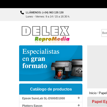
Skip
LLÁMENOS: (+34) 963 135 130
to
Lunes - Viernes: 9 a 14 / 15 a 18.30 h.
Content
Sear
Catálogo de productos
Inicio
Papel
Epson SureLab SL-D500/D1000
Papel E
Plotters Epson