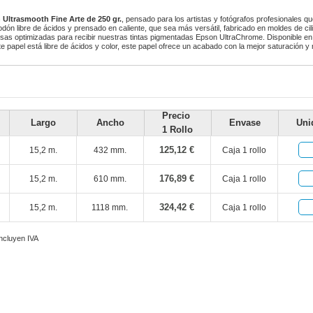
Ultrasmooth Fine Arte de 250 gr.
, pensado para los artistas y fotógrafos profesionales q
dón libre de ácidos y prensado en caliente, que sea más versátil, fabricado en moldes de cil
lisas optimizadas para recibir nuestras tintas pigmentadas Epson UltraChrome. Disponible e
e papel está libre de ácidos y color, este papel ofrece un acabado con la mejor saturación y n
Precio
Largo
Ancho
Envase
Uni
1 Rollo
125,12 €
15,2 m.
432 mm.
Caja 1 rollo
176,89 €
15,2 m.
610 mm.
Caja 1 rollo
324,42 €
15,2 m.
1118 mm.
Caja 1 rollo
incluyen IVA