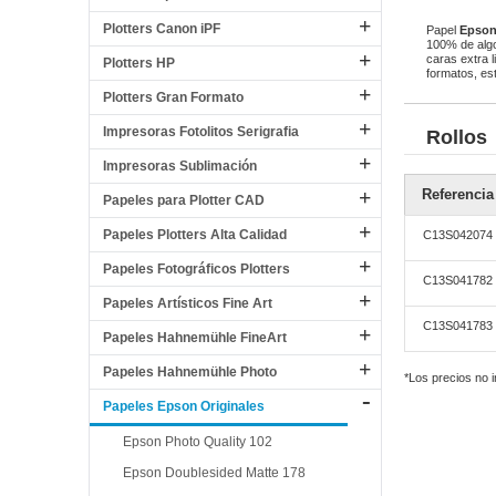
Plotters Canon iPF
Papel
Epson 
100% de algo
caras extra 
Plotters HP
formatos, est
Plotters Gran Formato
Impresoras Fotolitos Serigrafia
Rollos
Impresoras Sublimación
Referencia
Papeles para Plotter CAD
Papeles Plotters Alta Calidad
C13S042074
Papeles Fotográficos Plotters
C13S041782
Papeles Artísticos Fine Art
C13S041783
Papeles Hahnemühle FineArt
Papeles Hahnemühle Photo
*Los precios no 
Papeles Epson Originales
Epson Photo Quality 102
Epson Doublesided Matte 178