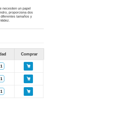
ue necesiten un papel
indro, proporciona dos
n diferentes tamaños y
itidez.
dad
Comprar