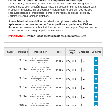
Cartuchos de tintas originales para impresora HP Designjet
T1100/T1120
, dispone de 6 colores de tintas que permiten conseguir una
buena calidad de impresión. Estas tintas se destacan por su capacidad para
producir impresiones de alta calidad y durabilidad, lo que las hace ideales
para aplicaciones profesionales, como la impresión de planos, gráficos,
carteles y reproducciones artísticas.
Somos
Distribuidores HP
especializados en plotters series Designjet
.
Aplicaremos un descuento del 2% en pedidos superiores a 300€ en
tintas
el descuento se reflejará al final del carrito de compra. Disponemos de
Stock Propio para entrega rápida en 24/48 horas.
IMPORTANTE
: Portes Pagados para pedidos superiores a 100€
Precio
Imagen
Referencia
Descripción
Precio
Unidades
Comprar
+300€
Cartucho de tinta HP
C9370A
85,80 €
Vivera Negro Photo nº 72 -
87,55 €
130 ml. C9370A
Cartucho de tinta HP
C9371A
85,80 €
Vivera Cian nº 72 - 130 ml.
87,55 €
C9371A
Cartucho de tinta HP
C9372A
85,80 €
Vivera Magenta nº 72 - 130
87,55 €
ml. C9372A
Cartucho de tinta HP
C9373A
85,80 €
Vivera Amarillo nº 72 - 130
87,55 €
ml. C9373A
Cartucho de tinta HP
C9374A
85,80 €
Vivera Gris nº 72 - 130 ml.
87,55 €
C9374A
Cartucho de tinta HP
C9403A
Vivera Negro Mate nº 72 -
87,55 €