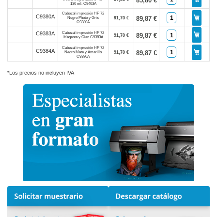
85,80 €
130 ml. C9403A
Cabezal impresión HP 72
C9380A
89,87 €
Negro Photo y Gris
91,70 €
C9380A
Cabezal impresión HP 72
C9383A
89,87 €
91,70 €
Magenta y Cian C9383A
Cabezal impresión HP 72
C9384A
89,87 €
Negro Mate y Amarillo
91,70 €
C9380A
*Los precios no incluyen IVA