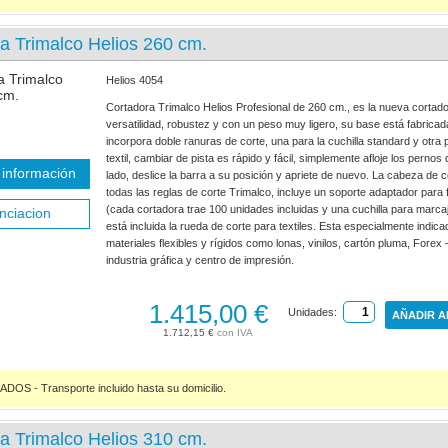
a Trimalco Helios 260 cm.
Helios 4054
Cortadora Trimalco Helios Profesional de 260 cm., es la nueva corta
versatilidad, robustez y con un peso muy ligero, su base está fabrica
incorpora doble ranuras de corte, una para la cuchilla standard y otra 
textil, cambiar de pista es rápido y fácil, simplemente afloje los perno
información
lado, deslice la barra a su posición y apriete de nuevo. La cabeza de 
todas las reglas de corte Trimalco, incluye un soporte adaptador para fi
(cada cortadora trae 100 unidades incluidas y una cuchilla para marca
nciacion
está incluida la rueda de corte para textiles. Esta especialmente indica
materiales flexibles y rígidos como lonas, vinilos, cartón pluma, Forex 
industria gráfica y centro de impresión.
1.415,00 €
Unidades:
AÑADIR A
1.712,15 €
S - Transporte incluido hasta su domicilio.
a Trimalco Helios 310 cm.