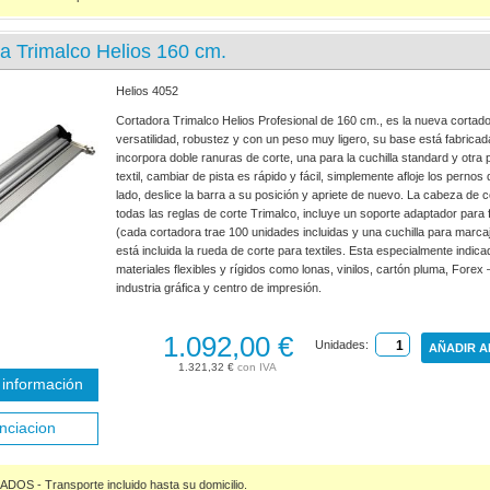
a Trimalco Helios 160 cm.
Helios 4052
Cortadora Trimalco Helios Profesional de 160 cm., es la nueva corta
versatilidad, robustez y con un peso muy ligero, su base está fabrica
incorpora doble ranuras de corte, una para la cuchilla standard y otra 
textil, cambiar de pista es rápido y fácil, simplemente afloje los perno
lado, deslice la barra a su posición y apriete de nuevo. La cabeza de 
todas las reglas de corte Trimalco, incluye un soporte adaptador para fi
(cada cortadora trae 100 unidades incluidas y una cuchilla para marca
está incluida la rueda de corte para textiles. Esta especialmente indica
materiales flexibles y rígidos como lonas, vinilos, cartón pluma, Forex 
industria gráfica y centro de impresión.
1.092,00 €
Unidades:
AÑADIR A
1.321,32 €
información
nciacion
S - Transporte incluido hasta su domicilio.