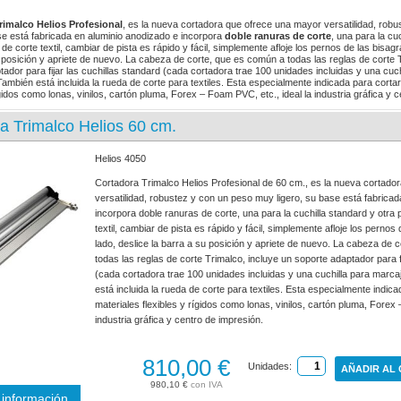
rimalco Helios Profesional
, es la nueva cortadora que ofrece una mayor versatilidad, rob
ase está fabricada en aluminio anodizado e incorpora
doble ranuras de corte
, una para la cu
 de corte textil, cambiar de pista es rápido y fácil, simplemente afloje los pernos de las bisag
u posición y apriete de nuevo. La cabeza de corte, que es común a todas las reglas de corte 
tador para fijar las cuchillas standard (cada cortadora trae 100 unidades incluidas y una cuc
También está incluida la rueda de corte para textiles. Esta especialmente indicada para cortar
ígidos como lonas, vinilos, cartón pluma, Forex – Foam PVC, etc., ideal la industria gráfica y 
a Trimalco Helios 60 cm.
Helios 4050
Cortadora Trimalco Helios Profesional de 60 cm., es la nueva cortado
versatilidad, robustez y con un peso muy ligero, su base está fabrica
incorpora doble ranuras de corte, una para la cuchilla standard y otra 
textil, cambiar de pista es rápido y fácil, simplemente afloje los perno
lado, deslice la barra a su posición y apriete de nuevo. La cabeza de 
todas las reglas de corte Trimalco, incluye un soporte adaptador para fi
(cada cortadora trae 100 unidades incluidas y una cuchilla para marca
está incluida la rueda de corte para textiles. Esta especialmente indica
materiales flexibles y rígidos como lonas, vinilos, cartón pluma, Forex 
industria gráfica y centro de impresión.
810,00 €
Unidades:
AÑADIR AL
980,10 €
información