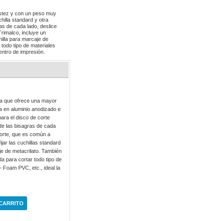
ustez y con un peso muy
chilla standard y otra
ras de cada lado, deslice
Trimalco, incluye un
hilla para marcaje de
 todo tipo de materiales
centro de impresión.
ra que ofrece una mayor
da en aluminio anodizado e
para el disco de corte
s de las bisagras de cada
corte, que es común a
jar las cuchillas standard
je de metacrilato. También
da para cortar todo tipo de
– Foam PVC, etc., ideal la
 CARRITO