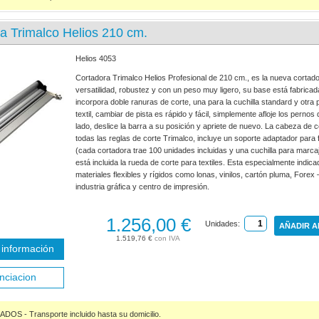
a Trimalco Helios 210 cm.
Helios 4053
Cortadora Trimalco Helios Profesional de 210 cm., es la nueva corta
versatilidad, robustez y con un peso muy ligero, su base está fabrica
incorpora doble ranuras de corte, una para la cuchilla standard y otra 
textil, cambiar de pista es rápido y fácil, simplemente afloje los perno
lado, deslice la barra a su posición y apriete de nuevo. La cabeza de 
todas las reglas de corte Trimalco, incluye un soporte adaptador para fi
(cada cortadora trae 100 unidades incluidas y una cuchilla para marca
está incluida la rueda de corte para textiles. Esta especialmente indica
materiales flexibles y rígidos como lonas, vinilos, cartón pluma, Forex 
industria gráfica y centro de impresión.
1.256,00 €
Unidades:
AÑADIR A
1.519,76 €
información
nciacion
S - Transporte incluido hasta su domicilio.