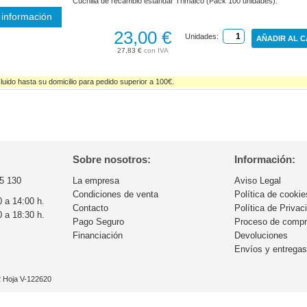
Cuchilla de recambio estándar Trimalco (Pack 100 unidades).
información
23,00 €
Unidades:
AÑADIR AL 
27,83 €
luido hasta su domicilio para pedido superior a 100€.
Sobre nosotros:
Información:
5 130
La empresa
Aviso Legal
Condiciones de venta
Política de cookie
0 a 14:00 h.
Contacto
Política de Privac
0 a 18:30 h.
Pago Seguro
Proceso de comp
Financiación
Devoluciones
Envíos y entrega
32 Hoja V-122620
Copyright © 2024. Delex ReproMedia.