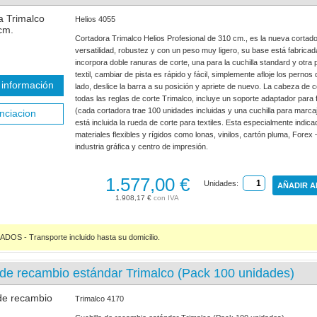
Helios 4055
Cortadora Trimalco Helios Profesional de 310 cm., es la nueva corta
versatilidad, robustez y con un peso muy ligero, su base está fabrica
incorpora doble ranuras de corte, una para la cuchilla standard y otra 
textil, cambiar de pista es rápido y fácil, simplemente afloje los perno
información
lado, deslice la barra a su posición y apriete de nuevo. La cabeza de 
todas las reglas de corte Trimalco, incluye un soporte adaptador para fi
(cada cortadora trae 100 unidades incluidas y una cuchilla para marca
nciacion
está incluida la rueda de corte para textiles. Esta especialmente indica
materiales flexibles y rígidos como lonas, vinilos, cartón pluma, Forex 
industria gráfica y centro de impresión.
1.577,00 €
Unidades:
AÑADIR A
1.908,17 €
S - Transporte incluido hasta su domicilio.
 de recambio estándar Trimalco (Pack 100 unidades)
Trimalco 4170