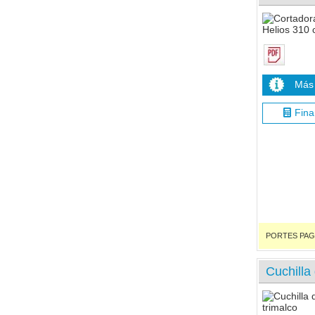
Más 
Fina
PORTES PAGADO
Cuchilla