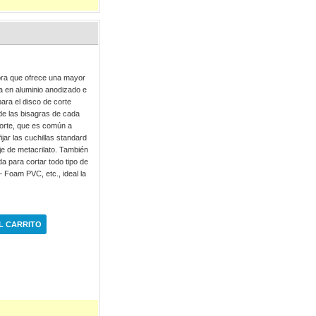
dora que ofrece una mayor
da en aluminio anodizado e
para el disco de corte
s de las bisagras de cada
corte, que es común a
jar las cuchillas standard
je de metacrilato. También
da para cortar todo tipo de
– Foam PVC, etc., ideal la
L CARRITO