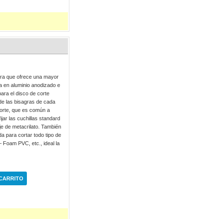
ora que ofrece una mayor
da en aluminio anodizado e
para el disco de corte
s de las bisagras de cada
corte, que es común a
jar las cuchillas standard
je de metacrilato. También
da para cortar todo tipo de
– Foam PVC, etc., ideal la
 CARRITO