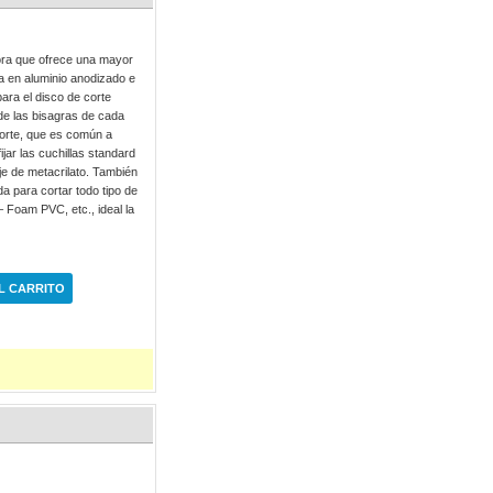
dora que ofrece una mayor
da en aluminio anodizado e
para el disco de corte
s de las bisagras de cada
corte, que es común a
jar las cuchillas standard
je de metacrilato. También
da para cortar todo tipo de
– Foam PVC, etc., ideal la
L CARRITO