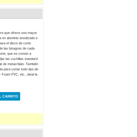
dora que ofrece una mayor
da en aluminio anodizado e
para el disco de corte
s de las bisagras de cada
corte, que es común a
jar las cuchillas standard
je de metacrilato. También
da para cortar todo tipo de
– Foam PVC, etc., ideal la
L CARRITO