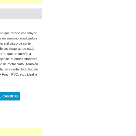
dora que ofrece una mayor
da en aluminio anodizado e
para el disco de corte
s de las bisagras de cada
corte, que es común a
jar las cuchillas standard
je de metacrilato. También
da para cortar todo tipo de
– Foam PVC, etc., ideal la
L CARRITO