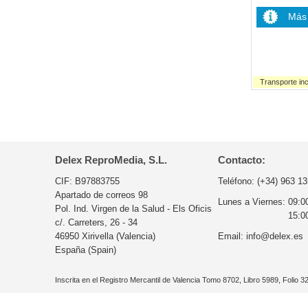
Más 
Transporte inc
Delex ReproMedia, S.L.
Contacto:
CIF: B97883755
Teléfono:
(+34) 963 13
Apartado de correos 98
Lunes a Viernes:
09:0
Pol. Ind. Virgen de la Salud - Els Oficis
15:0
c/. Carreters, 26 - 34
46950 Xirivella (Valencia)
Email:
info@delex.es
España (Spain)
Inscrita en el Registro Mercantil de Valencia Tomo 8702, Libro 5989, Folio 