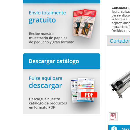
Cortadora T
ligero, su b
para el disco
la barra a s
soporte adap
metacrilato. 
flexibles y r
Cortador
Más 