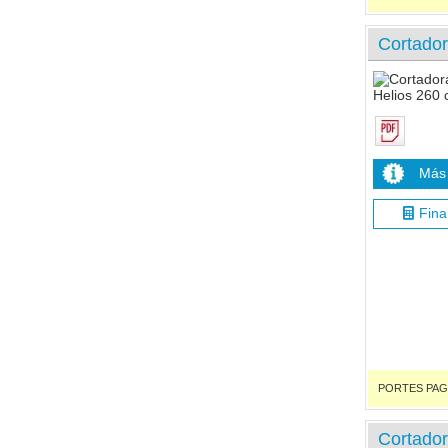
Cortador
Más 
Fina
PORTES PAGADO
Cortador