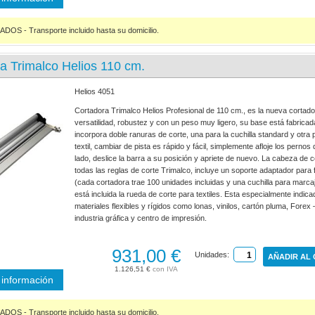
S - Transporte incluido hasta su domicilio.
a Trimalco Helios 110 cm.
Helios 4051
Cortadora Trimalco Helios Profesional de 110 cm., es la nueva cortad
versatilidad, robustez y con un peso muy ligero, su base está fabrica
incorpora doble ranuras de corte, una para la cuchilla standard y otra 
textil, cambiar de pista es rápido y fácil, simplemente afloje los perno
lado, deslice la barra a su posición y apriete de nuevo. La cabeza de 
todas las reglas de corte Trimalco, incluye un soporte adaptador para fi
(cada cortadora trae 100 unidades incluidas y una cuchilla para marca
está incluida la rueda de corte para textiles. Esta especialmente indica
materiales flexibles y rígidos como lonas, vinilos, cartón pluma, Forex 
industria gráfica y centro de impresión.
931,00 €
Unidades:
AÑADIR AL
1.126,51 €
información
S - Transporte incluido hasta su domicilio.