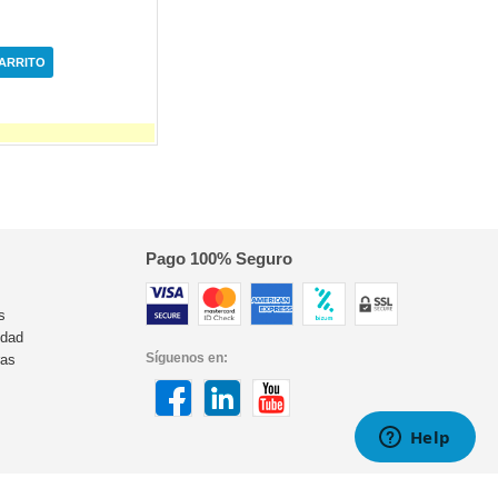
CARRITO
Pago 100% Seguro
s
idad
Síguenos en:
ras
s