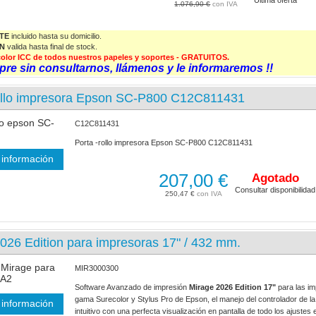
1.076,90 €
TE
incluido hasta su domicilio.
N
valida
hasta final de stock.
e color ICC de todos nuestros papeles y soportes - GRATUITOS.
pre sin consultarnos, llámenos y le informaremos !!
rollo impresora Epson SC-P800 C12C811431
C12C811431
Porta -rollo impresora Epson SC-P800 C12C811431
información
207,00 €
Agotado
Consultar disponibilidad
250,47 €
026 Edition para impresoras 17" / 432 mm.
MIR3000300
Software Avanzado de impresión
Mirage 2026 Edition 17"
para las im
gama Surecolor y Stylus Pro de Epson, el manejo del controlador de l
información
intuitivo con una perfecta visualización en pantalla de todo los ajustes e