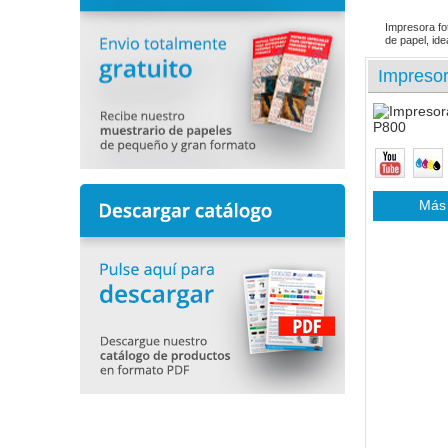
Impresora fo
de papel, id
Impreso
Más 