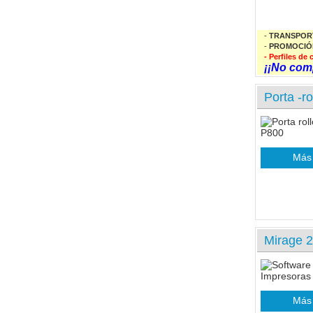
-
TRANSPOR
-
PROMOCIÓ
- Perfiles d
¡¡No com
Porta -
Más 
Mirage 2
Más 