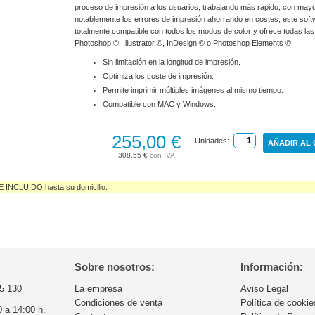
proceso de impresión a los usuarios, trabajando más rápido, con mayo
notablemente los errores de impresión ahorrando en costes, este soft
totalmente compatible con todos los modos de color y ofrece todas la
Photoshop ©, Illustrator ©, InDesign © o Photoshop Elements ©.
Sin limitación en la longitud de impresión.
Optimiza los coste de impresión.
Permite imprimir múltiples imágenes al mismo tiempo.
Compatible con MAC y Windows.
255,00 €
Unidades:
AÑADIR AL
308,55 €
NCLUIDO hasta su domicilio.
Sobre nosotros:
Información:
5 130
La empresa
Aviso Legal
Condiciones de venta
Política de cookie
0 a 14:00 h.