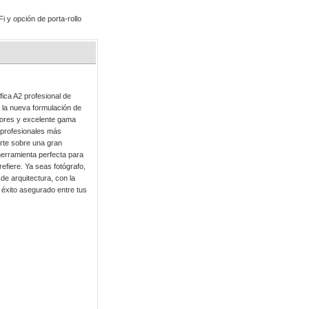
 y opción de porta-rollo
ica A2 profesional de
 la nueva formulación de
lores y excelente gama
s profesionales más
arte sobre una gran
erramienta perfecta para
efiere. Ya seas fotógrafo,
 de arquitectura, con la
 éxito asegurado entre tus