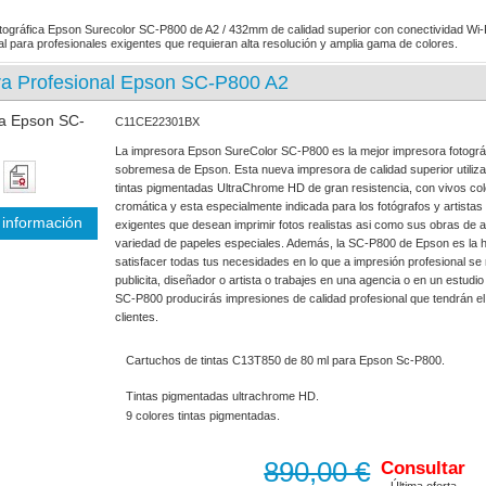
tográfica Epson Surecolor SC-P800 de A2 / 432mm de calidad superior con conectividad Wi-Fi
eal para profesionales exigentes que requieran alta resolución y amplia gama de colores.
ra Profesional Epson SC-P800 A2
C11CE22301BX
La impresora Epson SureColor SC-P800 es la mejor impresora fotográf
sobremesa de Epson. Esta nueva impresora de calidad superior utiliza
tintas pigmentadas UltraChrome HD de gran resistencia, con vivos co
cromática y esta especialmente indicada para los fotógrafos y artista
información
exigentes que desean imprimir fotos realistas asi como sus obras de 
variedad de papeles especiales. Además, la SC-P800 de Epson es la h
satisfacer todas tus necesidades en lo que a impresión profesional se r
publicita, diseñador o artista o trabajes en una agencia o en un estudio
SC-P800 producirás impresiones de calidad profesional que tendrán el
clientes.
Cartuchos de tintas C13T850 de 80 ml para Epson Sc-P800.
Tintas pigmentadas ultrachrome HD.
9 colores tintas pigmentadas.
890,00 €
Consultar
Última oferta