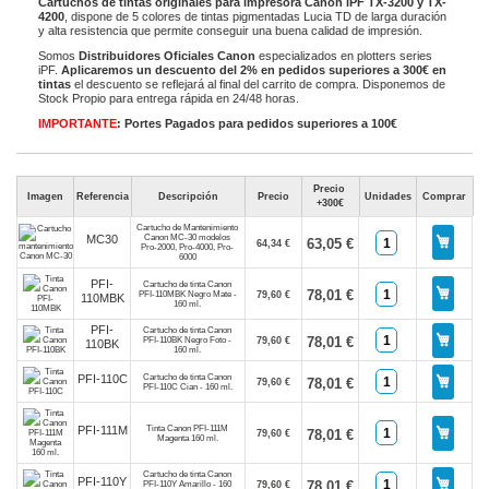
Cartuchos de tintas originales para impresora Canon iPF TX-3200 y TX-
4200
, dispone de 5 colores de tintas pigmentadas Lucia TD de larga duración
y alta resistencia que permite conseguir una buena calidad de impresión.
Somos
Distribuidores Oficiales Canon
especializados en plotters series
iPF.
Aplicaremos un descuento del 2% en pedidos superiores a 300€ en
tintas
el descuento se reflejará al final del carrito de compra. Disponemos de
Stock Propio para entrega rápida en 24/48 horas.
IMPORTANTE
: Portes Pagados para pedidos superiores a 100€
Precio
Imagen
Referencia
Descripción
Precio
Unidades
Comprar
+300€
Cartucho de Mantenimiento
Canon MC-30 modelos
MC30
63,05 €
64,34 €
Pro-2000, Pro-4000, Pro-
6000
PFI-
Cartucho de tinta Canon
78,01 €
PFI-110MBK Negro Mate -
79,60 €
110MBK
160 ml.
PFI-
Cartucho de tinta Canon
78,01 €
PFI-110BK Negro Foto -
79,60 €
110BK
160 ml.
Cartucho de tinta Canon
PFI-110C
78,01 €
79,60 €
PFI-110C Cian - 160 ml.
Tinta Canon PFI-111M
PFI-111M
78,01 €
79,60 €
Magenta 160 ml.
Cartucho de tinta Canon
PFI-110Y
78,01 €
PFI-110Y Amarillo - 160
79,60 €