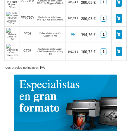
Cartucho de tinta Canon
PFI-711M
280,03 €
285,74 €
PFI-711M Magenta 700 ml.
Cartucho de tinta Canon
PFI-710Y
280,03 €
285,74 €
PFI-710Y Amarillo 700 ml.
Cabezal de impresión
PF06
394,36 €
Canon PF-06
Cuchilla de corte Canon
CT07
100,72 €
CT07 Modelos Pro-x000 y
102,78 €
TX
*Los precios no incluyen IVA