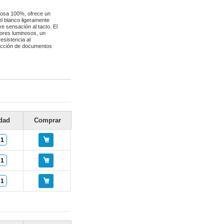
ulosa 100%, ofrece un
el blanco ligeramente
e sensación al tacto. El
lores luminosos, un
esistencia al
ducción de documentos
dad
Comprar