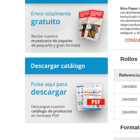
Rice Paper
recubrimient
texturizado 
recubrimient
negro profun
envejecimien
antiguos y té
CONSUL
Rollos
Referencia
10643802
10643803
10643804
Format