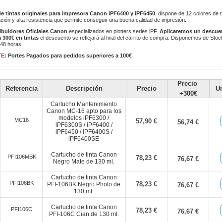
e tintas originales para impresora Canon iPF6400 y iPF6450
, dispone de 12 colores de 
ación y alta resistencia que permite conseguir una buena calidad de impresión.
ribuidores Oficiales Canon
especializados en plotters series iPF.
Aplicaremos un descue
 300€ en tintas
el descuento se reflejará al final del carrito de compra. Disponemos de Sto
/48 horas.
TE
: Portes Pagados para pedidos superiores a 100€
Precio
Referencia
Descripción
Precio
U
+300€
Cartucho Mantenimiento
Canon MC-16 apto para los
modelos iPF6300 /
MC16
57,90 €
56,74 €
iPF6300S / iPF6400 /
iPF6450 / iPF6400S /
iPF6400SE
Cartucho de tinta Canon
PFI106MBK
78,23 €
76,67 €
Negro Mate de 130 ml.
Cartucho de tinta Canon
PFI106BK
78,23 €
PFI-106BK Negro Photo de
76,67 €
130 ml.
Cartucho de tinta Canon
PFI106C
78,23 €
76,67 €
PFI-106C Cian de 130 ml.