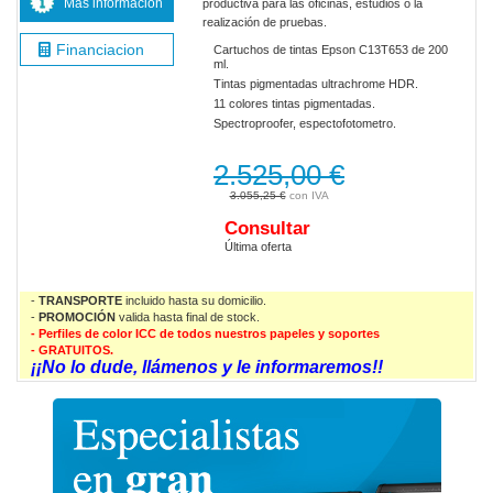
Más información
productiva para las oficinas, estudios o la
realización de pruebas.
Financiacion
Cartuchos de tintas Epson C13T653 de 200
ml.
Tintas pigmentadas ultrachrome HDR.
11 colores tintas pigmentadas.
Spectroproofer, espectofotometro.
2.525,00 €
3.055,25 €
Consultar
Última oferta
-
TRANSPORTE
incluido hasta su domicilio.
-
PROMOCIÓN
valida
hasta final de stock.
- Perfiles de color ICC de todos nuestros papeles y soportes
- GRATUITOS.
¡¡No lo dude, llámenos y le informaremos!!