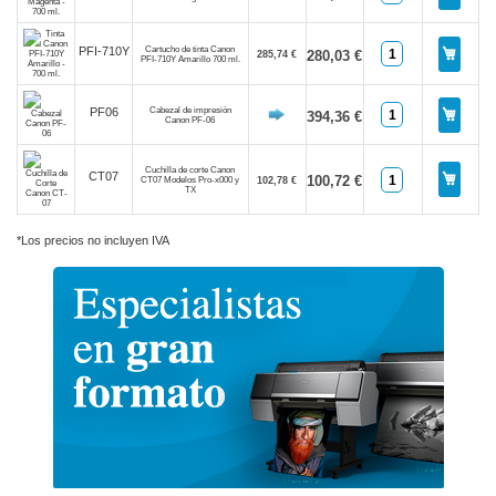
Cartucho de tinta Canon
PFI-710Y
280,03 €
285,74 €
PFI-710Y Amarillo 700 ml.
Cabezal de impresión
PF06
394,36 €
Canon PF-06
Cuchilla de corte Canon
CT07
100,72 €
CT07 Modelos Pro-x000 y
102,78 €
TX
*Los precios no incluyen IVA