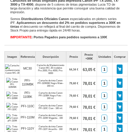
Cartuchos de tintas originales para impresora Canon iPF TX-2000, TX-
3000 y TX-4000
, dispone de 5 colores de tintas pigmentadas Lucia TD de
larga duración y alta resistencia que permite conseguir una buena calidad de
impresión.
Somos
Distribuidores Oficiales Canon
especializados en plotters series
iPF.
Aplicaremos un descuento del 2% en pedidos superiores a 300€ en
tintas
el descuento se reflejará al final del carrito de compra. Disponemos de
Stock Propio para entrega rápida en 24/48 horas.
IMPORTANTE
: Portes Pagados para pedidos superiores a 100€
Precio
Imagen
Referencia
Descripción
Precio
Unidades
Comprar
+300€
Cartucho de Mantenimiento
Canon MC-30 modelos
MC30
63,05 €
64,34 €
Pro-2000, Pro-4000, Pro-
6000
PFI-
Cartucho de tinta Canon
78,01 €
PFI-110MBK Negro Mate -
79,60 €
110MBK
160 ml.
PFI-
Cartucho de tinta Canon
78,01 €
PFI-110BK Negro Foto -
79,60 €
110BK
160 ml.
Cartucho de tinta Canon
PFI-110C
78,01 €
79,60 €
PFI-110C Cian - 160 ml.
Cartucho de tinta Canon
PFI-110M
78,01 €
PFI-110M Magenta - 160
79,60 €
ml.
Cartucho de tinta Canon
PFI-110Y
78,01 €
PFI-110Y Amarillo - 160
79,60 €
ml.